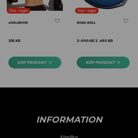
AXELSKYDD
BOSU BOLL
255
KR
2 .990
KR
2 .490
KR
KÖP PRODUKT
KÖP PRODUKT
INFORMATION
Köpvillkor