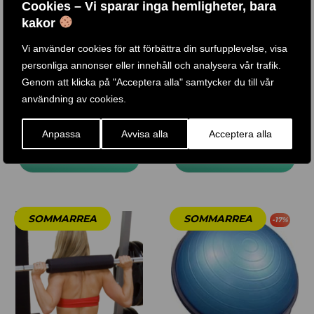
Cookies – Vi sparar inga hemligheter, bara
kakor
Vi använder cookies för att förbättra din surfupplevelse, visa
personliga annonser eller innehåll och analysera vår trafik.
YOGAMATTA
KNÄLINDOR
Genom att klicka på "Acceptera alla" samtycker du till vår
användning av cookies.
220
KR
305
KR
Anpassa
Avvisa alla
Acceptera alla
KÖP PRODUKT
KÖP PRODUKT
-
17
%