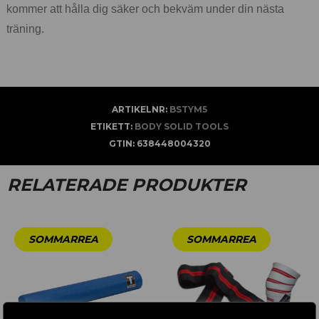
kommer att hålla dig säker och bekväm under din nästa
träning.
ARTIKELNR:
BSTYM5
ETIKETT:
BODY SOLID TOOLS
GTIN:
638448004320
RELATERADE PRODUKTER