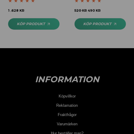
Betygsatt
5.00
Betygsatt
5.00
1 .628
KR
520
KR
490
KR
av 5
av 5
KÖP PRODUKT
KÖP PRODUKT
INFORMATION
Köpvillkor
Reklamation
Fraktfrågor
Varumärken
Hur beställer man?