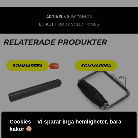
ARTIKELNR:
BSTRINGS
ETIKETT:
BODY SOLID TOOLS
RELATERADE PRODUKTER
-
38
%
Cookies – Vi sparar inga hemligheter, bara
kakor
ADAPTER 8’/14′
ENKELGREPP GUMMI