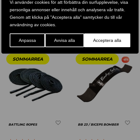
Vi använder cookies för att förbättra din surfupplevelse, visa
personliga annonser eller innehåll och analysera vår trafik.
Betygsatt
4.61
Betygsatt
Genom att klicka på "Acceptera alla" samtycker du till vår
170
KR
290
KR
165
KR
–
av 5
användning av cookies.
4.50
av 5
KÖP PRODUKT
KÖP PRODUKT
Anpassa
Avvisa alla
Acceptera alla
-
6
%
BATTLING ROPES
BB 23 / BICEPS BOMBER