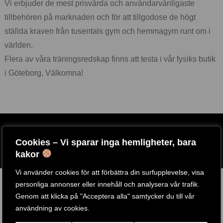
Vi erbjuder de mest prisvärda och användarvänligaste
tillbehören på marknaden och för att tillgodose de högt
ställda kraven från tusentals gym och hemmagym runt om i
världen.
Flera av våra träningsredskap finns att testa i vår fysiks butik
i Göteborg, Välkomna!
ARTIKELNR:
MB148
Cookies – Vi sparar inga hemligheter, bara
ETIKETT:
BODY SOLID TOOLS
kakor
GTIN:
638448015111
Vi använder cookies för att förbättra din surfupplevelse, visa
RELATERADE PRODUKTER
personliga annonser eller innehåll och analysera vår trafik.
Genom att klicka på "Acceptera alla" samtycker du till vår
användning av cookies.
-
14
%