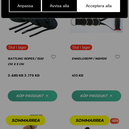
Anpassa
Avvisa alla
Acceptera alla
BATTLING ROPES / 1520
ENKELGREPP / NSH100
CM X 5 CM
3 .685
KR
3 .179
KR
410
KR
KÖP PRODUKT
KÖP PRODUKT
-
60
%