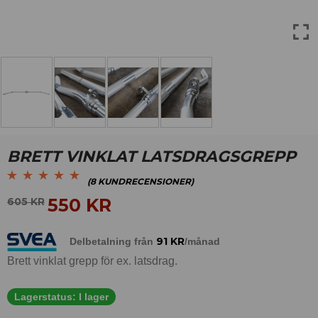
BRETT VINKLAT LATSDRAGSGREPP
(
8
KUNDRECENSIONER)
Betygsatt
8
5.00
av
550
KR
605
KR
5 baserat på
kundrecensioner
91
KR
Delbetalning från
/månad
Brett vinklat grepp för ex. latsdrag.
Lagerstatus:
I lager