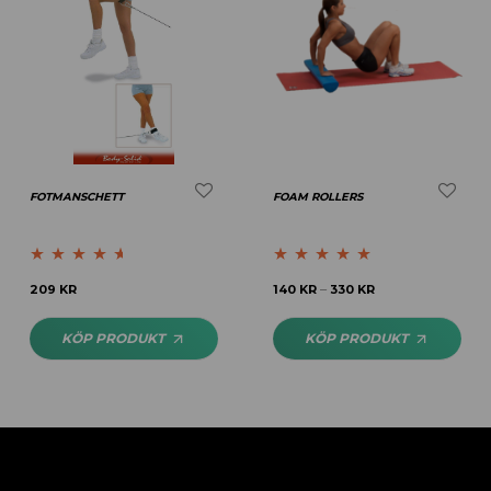
FOTMANSCHETT
FOAM ROLLERS
Betygsatt
Betygsatt
5.00
209
KR
140
KR
330
KR
–
4.50
av 5
av 5
KÖP PRODUKT
KÖP PRODUKT