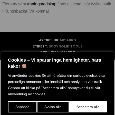
Flera av våra
träningsredskap
finns att testa i vår fysiks butik
i Kungsbacka, Välkomna!
ARTIKELNR:
MB148RG
ETIKETT:
BODY SOLID TOOLS
GTIN:
638448005761
Cookies – Vi sparar inga hemligheter, bara
RELATERADE PRODUKTER
kakor
Vi använder cookies för att förbättra din surfupplevelse, visa
personliga annonser eller innehåll och analysera vår trafik.
Genom att klicka på "Acceptera alla" samtycker du till vår
användning av cookies.
Anpassa
Avvisa alla
Acceptera alla