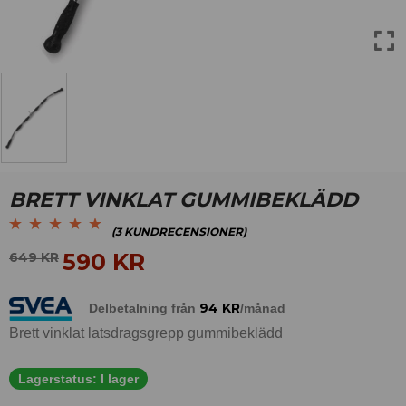
BRETT VINKLAT GUMMIBEKLÄDD
(
3
KUNDRECENSIONER)
Betygsatt
3
4.67
590
KR
649
KR
av 5 baserat på
kundrecensioner
94
KR
Delbetalning från
/månad
Brett vinklat latsdragsgrepp gummibeklädd
Lagerstatus:
I lager