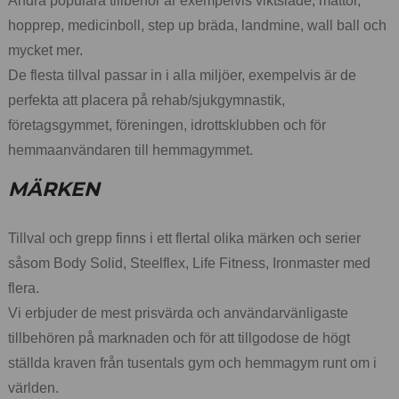
Andra populära tillbehör är exempelvis viktsläde, mattor,
hopprep, medicinboll, step up bräda, landmine, wall ball och
mycket mer.
De flesta tillval passar in i alla miljöer, exempelvis är de
perfekta att placera på rehab/sjukgymnastik,
företagsgymmet, föreningen, idrottsklubben och för
hemmaanvändaren till hemmagymmet.
MÄRKEN
Tillval och grepp finns i ett flertal olika märken och serier
såsom Body Solid, Steelflex, Life Fitness, Ironmaster med
flera.
Vi erbjuder de mest prisvärda och användarvänligaste
tillbehören på marknaden och för att tillgodose de högt
ställda kraven från tusentals gym och hemmagym runt om i
världen.