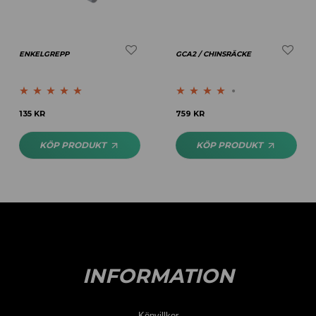
ENKELGREPP
GCA2 / CHINSRÄCKE
Betygsatt
4.83
Betygsatt
135
KR
759
KR
av 5
4.00
av 5
KÖP PRODUKT
KÖP PRODUKT
INFORMATION
Köpvillkor