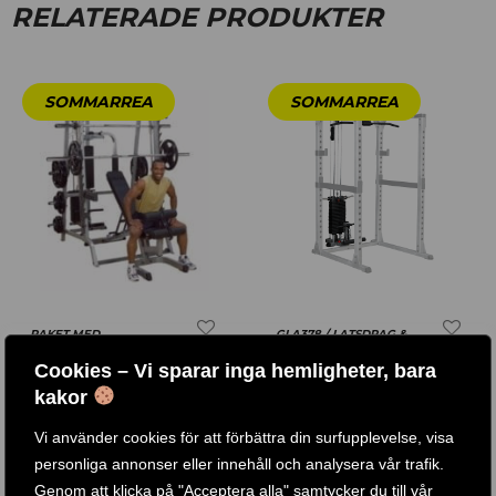
RELATERADE PRODUKTER
PAKET MED
GLA378 / LATSDRAG &
SMITHMASKIN OCH
RODD TILLBEHÖR
Cookies – Vi sparar inga hemligheter, bara
LATSDRAG / GS348PA
kakor
41 .990
KR
Betygsatt
5.00
5 .490
KR
10 .989
KR
–
Vi använder cookies för att förbättra din surfupplevelse, visa
av 5
personliga annonser eller innehåll och analysera vår trafik.
KÖP PRODUKT
KÖP PRODUKT
Genom att klicka på "Acceptera alla" samtycker du till vår