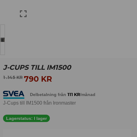
J-CUPS TILL IM1500
790
KR
1 .145
KR
111
KR
Delbetalning från
/månad
J-Cups till IM1500 från Ironmaster
Lagerstatus:
I lager