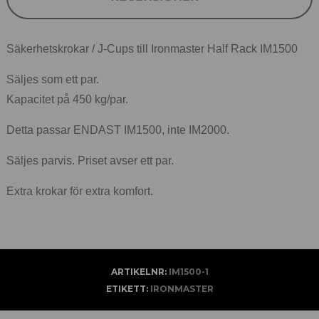
Säkerhetskrokar / J-Cups till Ironmaster Half Rack IM1500
Säljes som ett par.
Kapacitet på 450 kg/par.
Detta passar ENDAST IM1500, inte IM2000.
Säljes parvis. Priset avser ett par.
Extra krokar för extra komfort.
ARTIKELNR:
IM1500-1
ETIKETT:
IRONMASTER