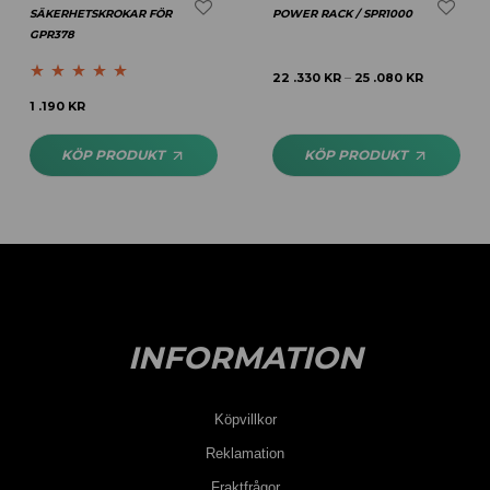
SÄKERHETSKROKAR FÖR
POWER RACK / SPR1000
GPR378
22 .330
KR
25 .080
KR
–
Betygsatt
5.00
1 .190
KR
av 5
KÖP PRODUKT
KÖP PRODUKT
INFORMATION
Köpvillkor
Reklamation
Fraktfrågor