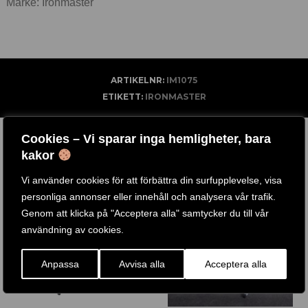
Märke: Ironmaster
ARTIKELNR:
IM1075
ETIKETT:
IRONMASTER
RELATERADE PRODUKTER
Cookies – Vi sparar inga hemligheter, bara
kakor
Vi använder cookies för att förbättra din surfupplevelse, visa
-
43
%
personliga annonser eller innehåll och analysera vår trafik.
Genom att klicka på "Acceptera alla" samtycker du till vår
användning av cookies.
Anpassa
Avvisa alla
Acceptera alla