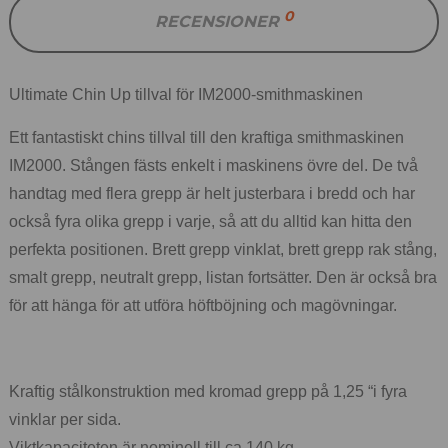
0
RECENSIONER
Ultimate Chin Up tillval för IM2000-smithmaskinen
Ett fantastiskt chins tillval till den kraftiga smithmaskinen
IM2000. Stången fästs enkelt i maskinens övre del. De två
handtag med flera grepp är helt justerbara i bredd och har
också fyra olika grepp i varje, så att du alltid kan hitta den
perfekta positionen. Brett grepp vinklat, brett grepp rak stång,
smalt grepp, neutralt grepp, listan fortsätter. Den är också bra
för att hänga för att utföra höftböjning och magövningar.
Kraftig stålkonstruktion med kromad grepp på 1,25 “i fyra
vinklar per sida.
Viktkapaciteten är nominell till ca 140 kg.