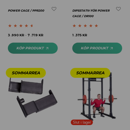
POWER CAGE / PPR200
DIPSSTATIV FÖR POWER
CAGE / DR100
Betygsatt
Betygsatt
5.00
3 .990
KR
7 .719
KR
1 .375
KR
–
4.50
av 5
av 5
KÖP PRODUKT
KÖP PRODUKT