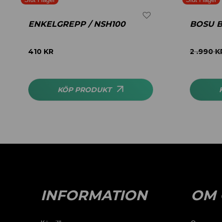
ENKELGREPP / NSH100
BOSU 
410
KR
2 .990
K
KÖP PRODUKT
INFORMATION
OM 