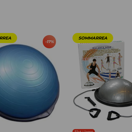
-
17
%