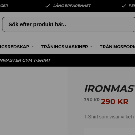
AGER
LÅNG ERFARENHET
PE
NGSREDSKAP
TRÄNINGSMASKINER
TRÄNINGSFOR
NMASTER GYM T-SHIRT
IRONMAST
290
KR
390
KR
T-Shirt som visar vilket