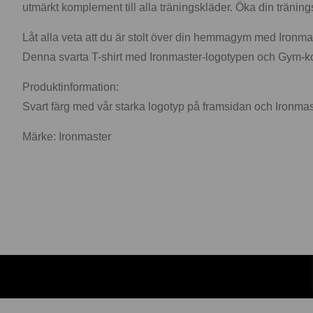
utmärkt komplement till alla träningskläder. Öka din träni
Låt alla veta att du är stolt över din hemmagym med Ironma
Denna svarta T-shirt med Ironmaster-logotypen och Gym-ko
Produktinformation:
Svart färg med vår starka logotyp på framsidan och Ironmas
Märke: Ironmaster