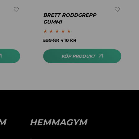
BRETT RODDGREPP
GUMMI
Betygsatt
5.00
520
KR
410
KR
av 5
KÖP PRODUKT
M
HEMMAGYM