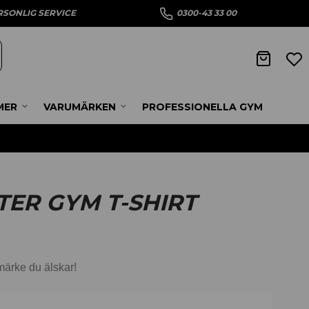
RSONLIG SERVICE
0300-43 33 00
MER
VARUMÄRKEN
PROFESSIONELLA GYM
ER GYM T-SHIRT
 märke du älskar!