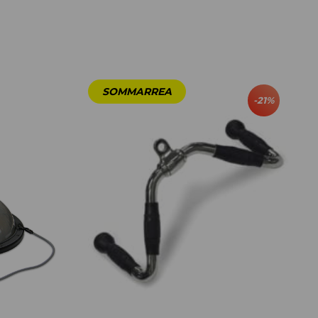
-
21
%