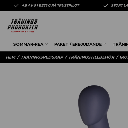
4,8 AV 5 I BETYG PÅ TRUSTPILOT
STORT L
SOMMAR-REA
PAKET / ERBJUDANDE
TRÄNI
HEM
/
TRÄNINGSREDSKAP
/
TRÄNINGSTILLBEHÖR
/
IRO