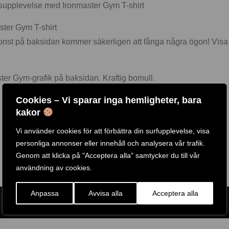
ngsupplevelse med Ironmaster Gym T-shirt
ster Gym T-shirt
nst på baksidan kommer säkerligen att fånga några ögon! Visa 
ter Gym-grafik på baksidan. Kraftig bomull.
Cookies – Vi sparar inga hemligheter, bara
kakor
Vi använder cookies för att förbättra din surfupplevelse, visa
personliga annonser eller innehåll och analysera vår trafik.
Genom att klicka på "Acceptera alla" samtycker du till vår
användning av cookies.
Anpassa
Avvisa alla
Acceptera alla
ARTIKELNR:
IM-TS-B-M
ETIKETT:
IRONMASTER