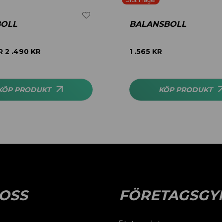
BOLL
BALANSBOLL
R
2 .490
KR
1 .565
KR
KÖP PRODUKT
KÖP PRODUKT
OSS
FÖRETAGSGY