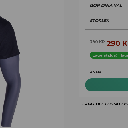
STORLEK
290
K
390
KR
Lagerstatus:
I lag
ANTAL