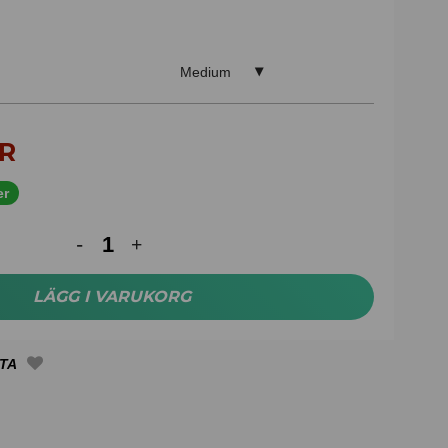
Medium
R
er
LÄGG I VARUKORG