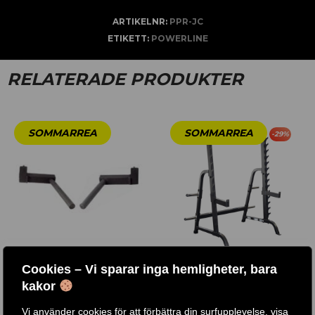
ARTIKELNR:
PPR-JC
ETIKETT:
POWERLINE
RELATERADE PRODUKTER
-
29
%
Cookies – Vi sparar inga hemligheter, bara
DIPSHANDTAG TILL
SKIVSTÅNGSSTÄLLNING /
kakor
POWER RACK /
GPR370
IRONMASTER
Vi använder cookies för att förbättra din surfupplevelse, visa