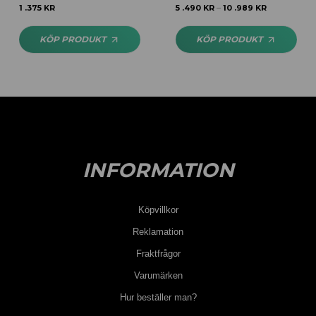
Betygsatt
5.00
Betygsatt
5.00
1 .375
KR
5 .490
KR
10 .989
KR
–
av 5
av 5
KÖP PRODUKT
KÖP PRODUKT
INFORMATION
Köpvillkor
Reklamation
Fraktfrågor
Varumärken
Hur beställer man?