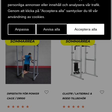
personliga annonser eller innehåll och analysera vår trafik.
Betygsatt
5.00
Betygsatt
4.67
1 .690
KR
7 .689
KR
5 .490
KR
Genom att klicka på "Acceptera alla" samtycker du till vår
av 5
av 5
användning av cookies.
KÖP PRODUKT
KÖP PRODUKT
Anpassa
Avvisa alla
Acceptera alla
DIPSSTATIV FÖR POWER
GLA378 / LATSDRAG &
CAGE / DR100
RODD TILLBEHÖR