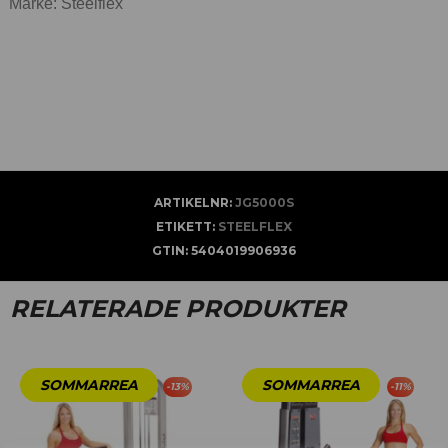
Märke: Steelflex
ARTIKELNR:
JG5000S
ETIKETT:
STEELFLEX
GTIN:
5404019906936
RELATERADE PRODUKTER
-
13
%
-
11
%