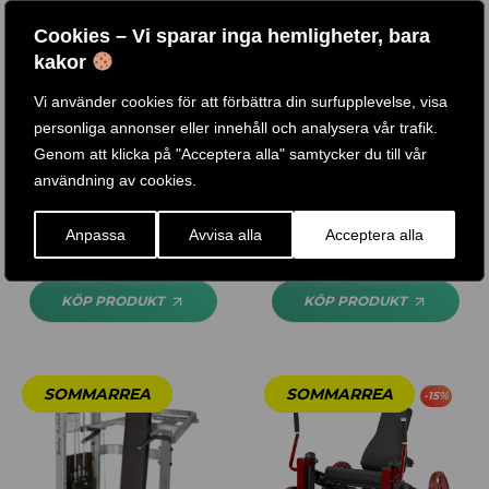
Cookies – Vi sparar inga hemligheter, bara
kakor
Vi använder cookies för att förbättra din surfupplevelse, visa
personliga annonser eller innehåll och analysera vår trafik.
Genom att klicka på "Acceptera alla" samtycker du till vår
BENSPARK / SLE200G
BICEPS / TRICEPS MASKIN
användning av cookies.
/ BODY SOLID PRO DUAL
31 .390
KR
34 .990
KR
44 .990
KR
39 .990
KR
–
Anpassa
Avvisa alla
Acceptera alla
KÖP PRODUKT
KÖP PRODUKT
-
15
%