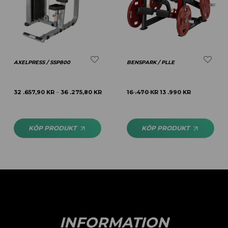
AXELPRESS / SSP800
BENSPARK / PLLE
32 .657,90
KR
36 .275,80
KR
16 .470
KR
13 .990
KR
–
KÖP PRODUKT
KÖP PRODUKT
INFORMATION