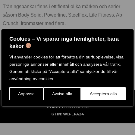
Träningsbänkar finns i ett flertal olika märken och serier
såsom Body Solid, Powerline, Steelflex, Life Fitness, Ab
Crunch, Ironmaster med flera.
Vi erbjuder de mest prisvärda och kraftigaste
Cookies – Vi sparar inga hemligheter, bara
träningsbänkarna på marknaden och för att tillgodose de
kakor
högt ställda kraven från tusentals gym runt om i världen.
Vi använder cookies för att förbättra din surfupplevelse, visa
Flera av våra
träningsbänkar
finns att testa i vår fysiks butik i
personliga annonser eller innehåll och analysera vår trafik.
Göteborg, Välkomna!
Genom att klicka på "Acceptera alla" samtycker du till vår
användning av cookies.
Anpassa
Avvisa alla
Acceptera alla
ARTIKELNR:
POWERTEC-WB-LPA24
ETIKETT:
POWERTEC
GTIN:
WB-LPA24