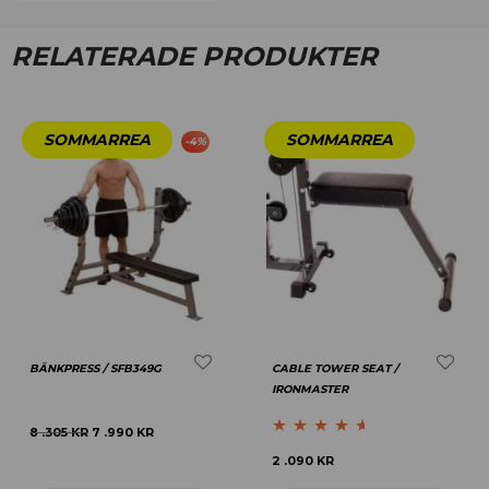
RELATERADE PRODUKTER
-
4
%
BÄNKPRESS / SFB349G
CABLE TOWER SEAT /
IRONMASTER
8 .305
KR
7 .990
KR
Betygsatt
2 .090
KR
4.50
av 5