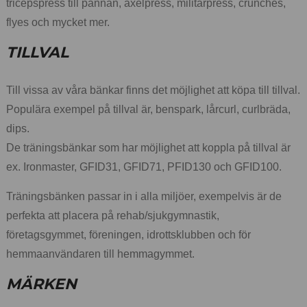
tricepspress till pannan, axelpress, militärpress, crunches,
flyes och mycket mer.
TILLVAL
Till vissa av våra bänkar finns det möjlighet att köpa till tillval.
Populära exempel på tillval är, benspark, lårcurl, curlbräda,
dips.
De träningsbänkar som har möjlighet att koppla på tillval är
ex. Ironmaster, GFID31, GFID71, PFID130 och GFID100.
Träningsbänken passar in i alla miljöer, exempelvis är de
perfekta att placera på rehab/sjukgymnastik,
företagsgymmet, föreningen, idrottsklubben och för
hemmaanvändaren till hemmagymmet.
MÄRKEN