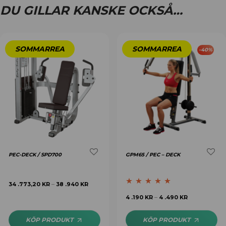
DU GILLAR KANSKE OCKSÅ…
-
40
%
PEC-DECK / SPD700
GPM65 / PEC – DECK
34 .773,20
KR
38 .940
KR
–
Betygsatt
5.00
4 .190
KR
4 .490
KR
–
av 5
KÖP PRODUKT
KÖP PRODUKT