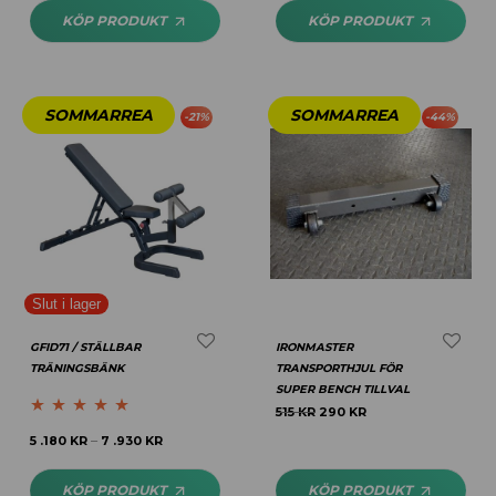
KÖP PRODUKT
KÖP PRODUKT
-
21
%
-
44
%
GFID71 / STÄLLBAR
IRONMASTER
TRÄNINGSBÄNK
TRANSPORTHJUL FÖR
SUPER BENCH TILLVAL
515
KR
290
KR
Betygsatt
5.00
5 .180
KR
7 .930
KR
–
av 5
KÖP PRODUKT
KÖP PRODUKT