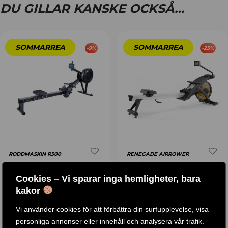
DU GILLAR KANSKE OCKSÅ…
-
9
%
-
23
%
RODDMASKIN R300
RENEGADE AIRROWER
CLASSIC
Cookies – Vi sparar inga hemligheter, bara
19 .490
KR
14 .990
KR
kakor
Betygsatt
16 .490
KR
14 .990
KR
4.50
av 5
Vi använder cookies för att förbättra din surfupplevelse, visa
KÖP PRODUKT
KÖP PRODUKT
personliga annonser eller innehåll och analysera vår trafik.