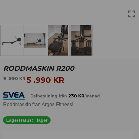
RODDMASKIN R200
5 .990
KR
9 .990
KR
238
KR
Delbetalning från
/månad
Roddmaskin från Argos Fitness!
Lagerstatus:
I lager