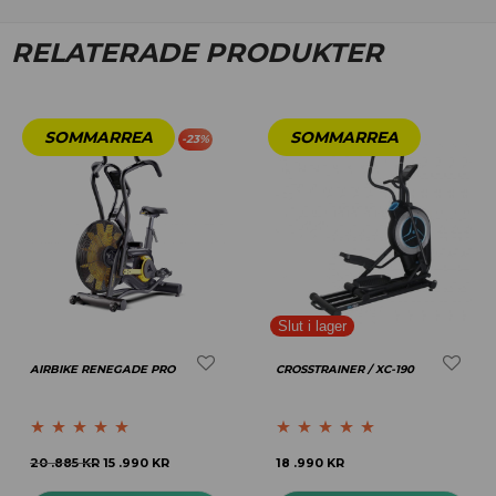
RELATERADE PRODUKTER
-
23
%
AIRBIKE RENEGADE PRO
CROSSTRAINER / XC-190
Betygsatt
5.00
Betygsatt
5.00
20 .885
KR
15 .990
KR
18 .990
KR
av 5
av 5