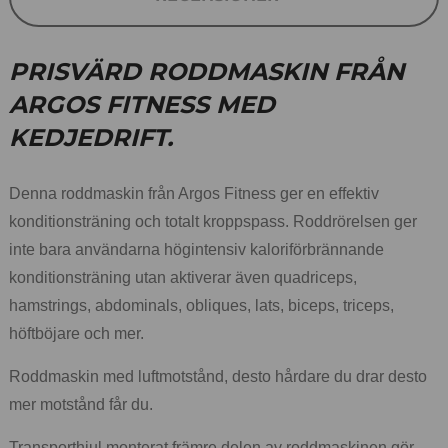
PRISVÄRD RODDMASKIN FRÅN
ARGOS FITNESS MED
KEDJEDRIFT.
Denna roddmaskin från Argos Fitness ger en effektiv
konditionsträning och totalt kroppspass. Roddrörelsen ger
inte bara användarna högintensiv kaloriförbrännande
konditionsträning utan aktiverar även quadriceps,
hamstrings, abdominals, obliques, lats, biceps, triceps,
höftböjare och mer.
Roddmaskin med luftmotstånd, desto hårdare du drar desto
mer motstånd får du.
Transporthjul monterat främre delen av roddmaskinen gör