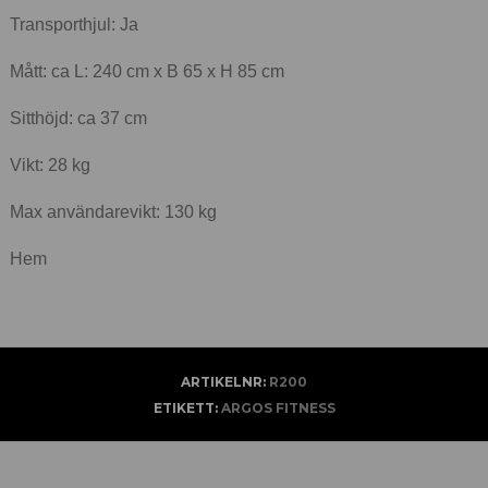
Transporthjul: Ja
Mått: ca L: 240 cm x B 65 x H 85 cm
Sitthöjd: ca 37 cm
Vikt: 28 kg
Max användarevikt: 130 kg
Hem
ARTIKELNR:
R200
ETIKETT:
ARGOS FITNESS