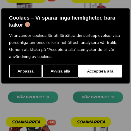
Cookies – Vi sparar inga hemligheter, bara
kakor
Vi använder cookies för att förbättra din surfupplevelse, visa
personliga annonser eller innehåll och analysera vår trafik.
Genom att klicka på "Acceptera alla" samtycker du till vår
användning av cookies.
BODY SOLID / BICEPS
BENPRESS / SLP500G
MASKIN
Anpassa
Avvisa alla
Acceptera alla
33 .867
KR
29 .028
KR
41 .745
KR
47 .300
KR
–
KÖP PRODUKT
KÖP PRODUKT
-
39
%