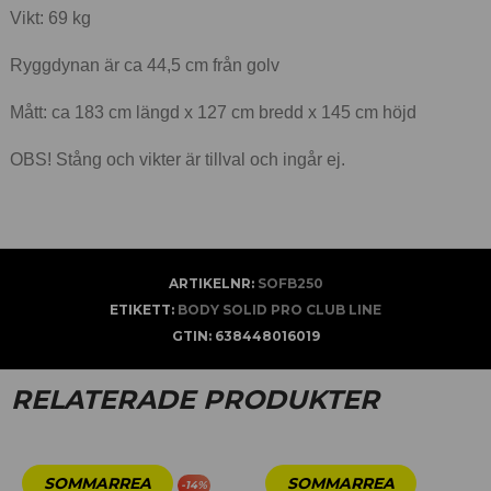
Vikt: 69 kg
Ryggdynan är ca 44,5 cm från golv
Mått: ca 183 cm längd x 127 cm bredd x 145 cm höjd
OBS! Stång och vikter är tillval och ingår ej.
ARTIKELNR:
SOFB250
ETIKETT:
BODY SOLID PRO CLUB LINE
GTIN:
638448016019
RELATERADE PRODUKTER
-
14
%