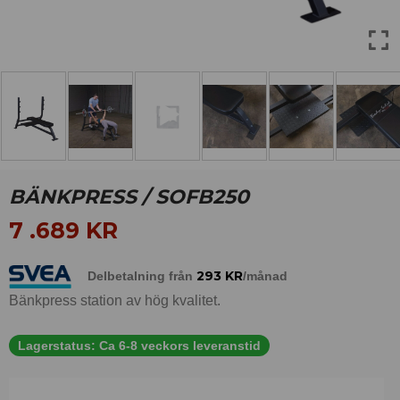
BÄNKPRESS / SOFB250
7 .689
KR
293
KR
Delbetalning från
/månad
Bänkpress station av hög kvalitet.
Lagerstatus:
Ca 6-8 veckors leveranstid