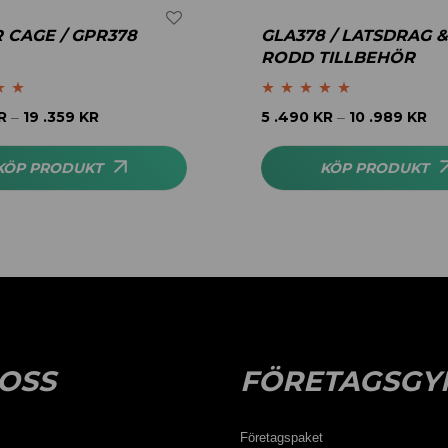
CAGE / GPR378
GLA378 / LATSDRAG &
RODD TILLBEHÖR
.00
Betygsatt
5.00
R
19 .359
KR
5 .490
KR
10 .989
KR
–
–
av 5
KÖP PRODUKT
KÖP PRODUKT
OSS
FÖRETAGSGY
Företagspaket