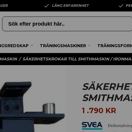
AGER
LÅNG ERFARENHET
PE
NGSREDSKAP
TRÄNINGSMASKINER
TRÄNINGSFOR
MASKIN
/
SÄKERHETSKROKAR TILL SMITHMASKIN / IRONMA
SÄKERHET
SMITHMAS
1 .790
KR
Delbetalnin