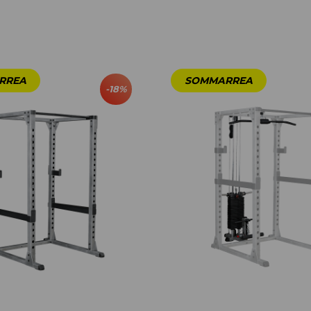
-
18
%