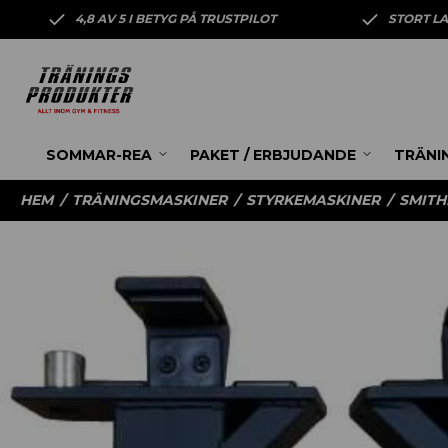
4,8 AV 5 I BETYG PÅ TRUSTPILOT
STORT L
SOMMAR-REA
PAKET / ERBJUDANDE
TRÄNI
HEM
/
TRÄNINGSMASKINER
/
STYRKEMASKINER
/
SMITH