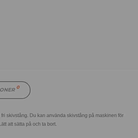
0
IONER
fri skivstång. Du kan använda skivstång på maskinen för
t att sätta på och ta bort.