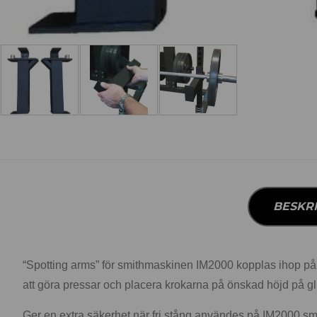
BESKR
“Spotting arms” för smithmaskinen IM2000 kopplas ihop på
att göra pressar och placera krokarna på önskad höjd på glid
Ger en extra säkerhet när fri stång användes på IM2000 s