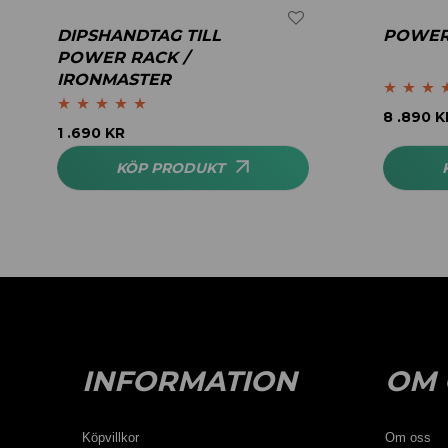
DIPSHANDTAG TILL
POWER 
POWER RACK /
IRONMASTER
Betygsatt
5
8 .890
K
Betygsatt
5.00
1 .690
KR
av 5
av 5
KÖP PRODUKT
INFORMATION
OM 
Köpvillkor
Om oss