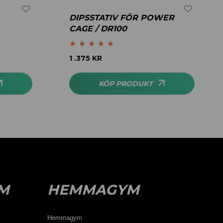
DIPSSTATIV FÖR POWER
CAGE / DR100
Betygsatt
5.00
1 .375
KR
av 5
KÖP PRODUKT
M
HEMMAGYM
Hemmagym