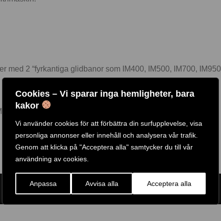
er med 2 “fyrkantiga glidbanor som IM400, IM500, IM700, IM95
Cookies – Vi sparar inga hemligheter, bara
kakor
IM2000.
Vi använder cookies för att förbättra din surfupplevelse, visa
personliga annonser eller innehåll och analysera vår trafik.
Genom att klicka på "Acceptera alla" samtycker du till vår
användning av cookies.
Anpassa
Avvisa alla
Acceptera alla
ARTIKELNR:
IM-1078
ETIKETT:
IRONMASTER