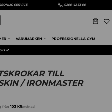
RSONLIG SERVICE
0300-43 33 00
MER
VARUMÄRKEN
PROFESSIONELLA GYM
STER
SKROKAR TILL
KIN / IRONMASTER
103
KR
g från
/månad