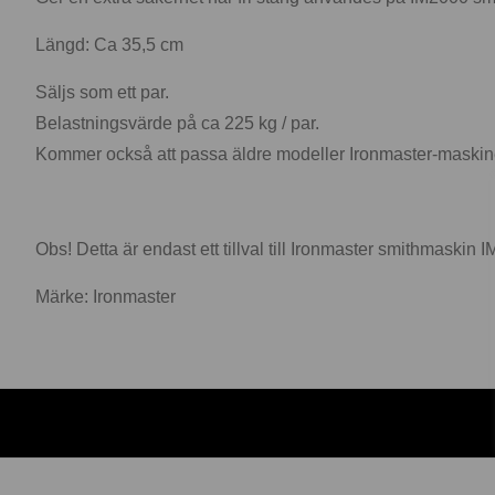
Längd: Ca 35,5 cm
Säljs som ett par.
Belastningsvärde på ca 225 kg / par.
Kommer också att passa äldre modeller Ironmaster-maskin
Obs! Detta är endast ett tillval till Ironmaster smithmaskin 
Märke: Ironmaster