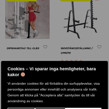
DIPSHANDTAG TILL GLBS
SKIVSTÅNGSSTÄLLNING /
GPR370
1 .089
KR
490
KR
Betygsatt
4.67
Cookies – Vi sparar inga hemligheter, bara
7 .689
KR
5 .490
KR
av 5
kakor
KÖP PRODUKT
KÖP PRODUKT
Vi använder cookies för att förbättra din surfupplevelse, visa
personliga annonser eller innehåll och analysera vår trafik.
Genom att klicka på "Acceptera alla" samtycker du till vår
användning av cookies.