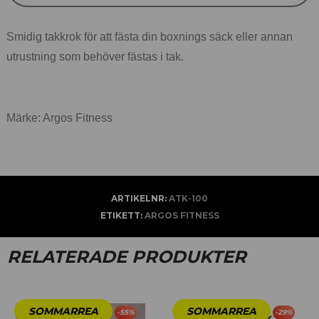
Smidig takkrok för att fästa din boxnings säck eller annan
utrustning som behöver fästas i tak.
Märke: Argos Fitness
ARTIKELNR:
ATK-100
ETIKETT:
ARGOS FITNESS
RELATERADE PRODUKTER
-
55
%
-
29
%