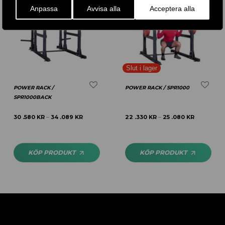
Anpassa
Avvisa alla
Acceptera alla
POWER RACK /
POWER RACK / SPR1000
SPR1000BACK
30 .580
KR
34 .089
KR
22 .330
KR
25 .080
KR
–
–
KÖP PRODUKT
KÖP PRODUKT