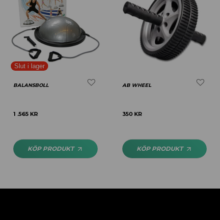
BALANSBOLL
AB WHEEL
1 .565
KR
350
KR
KÖP PRODUKT
KÖP PRODUKT