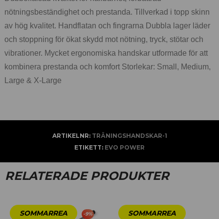
nötningsbeständighet och prestanda. Tillverkad i topp skinn
av hög kvalitet. Handflatan och fingrarna Dubbla lager läder
och stoppning för ökat skydd mot nötning, tryck, stötar och
vibrationer. Mycket ergonomiska handskar utformade för att
kombinera prestanda och komfort Storlekar: Small, Medium,
Large & X-Large
ARTIKELNR:
TRÄNINGSHANDSKAR-1
ETIKETT:
EVO POWER
RELATERADE PRODUKTER
-
9
%