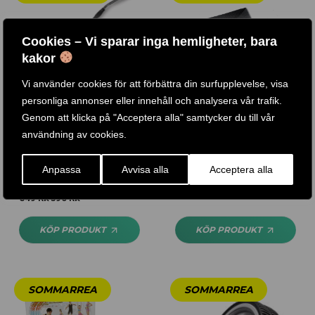
Cookies – Vi sparar inga hemligheter, bara
kakor
Vi använder cookies för att förbättra din surfupplevelse, visa
personliga annonser eller innehåll och analysera vår trafik.
Genom att klicka på "Acceptera alla" samtycker du till vår
användning av cookies.
BRETT VINKLAT
DRAGREMMAR
GUMMIBEKLÄDD
Anpassa
Avvisa alla
Acceptera alla
95
KR
Betygsatt
4.67
649
KR
590
KR
av 5
KÖP PRODUKT
KÖP PRODUKT