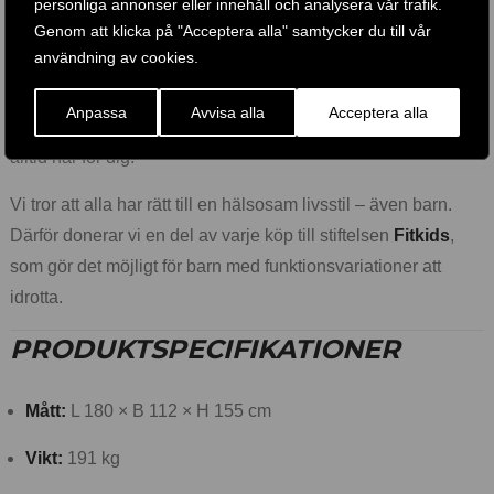
personliga annonser eller innehåll och analysera vår trafik.
med ett växande sortiment av konditions- och
Genom att klicka på "Acceptera alla" samtycker du till vår
styrketräningsutrustning, tillbehör och appar. Våra produkter
användning av cookies.
håller hög kvalitet och backas upp av generösa garantier.
Anpassa
Avvisa alla
Acceptera alla
Har du frågor eller behöver hjälp? Vårt serviceteam finns
alltid här för dig.
Vi tror att alla har rätt till en hälsosam livsstil – även barn.
Därför donerar vi en del av varje köp till stiftelsen
Fitkids
,
som gör det möjligt för barn med funktionsvariationer att
idrotta.
PRODUKTSPECIFIKATIONER
Mått:
L 180 × B 112 × H 155 cm
Vikt:
191 kg