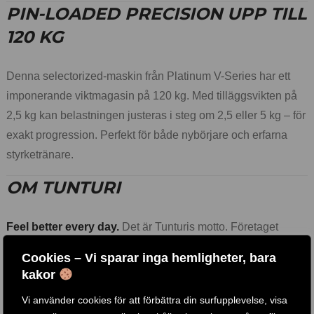
PIN-LOADED PRECISION UPP TILL
120 KG
Denna selectorized-maskin från Platinum V-Series har ett
imponerande viktmagasin på 120 kg. Med tilläggsvikten på
2,5 kg kan belastningen justeras i steg om 2,5 eller 5 kg – för
exakt progression. Perfekt för både nybörjare och erfarna
styrketränare.
OM TUNTURI
Feel better every day.
Det är Tunturis motto. Företaget
grundades i Finland, där två bröder öppnade en cykelaffär
Cookies – Vi sparar inga hemligheter, bara
1922. Över 100 år senare är vi ett nederländskt företag och
kakor
ett globalt varumärke. Vi stöttar dig på din resa mot en
Vi använder cookies för att förbättra din surfupplevelse, visa
starkare kropp, ett balanserat sinne och ett lyckligare liv –