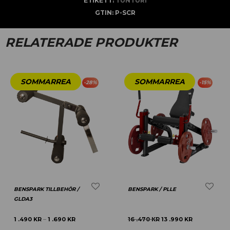
ETIKETT:
TUNTURI
GTIN:
P-SCR
RELATERADE PRODUKTER
-
28
%
-
15
%
BENSPARK TILLBEHÖR /
BENSPARK / PLLE
GLDA3
1 .490
KR
1 .690
KR
16 .470
KR
13 .990
KR
–