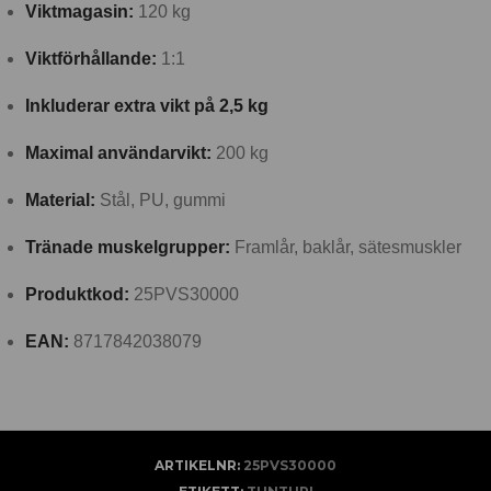
Viktmagasin:
120 kg
Viktförhållande:
1:1
Inkluderar extra vikt på 2,5 kg
Maximal användarvikt:
200 kg
Material:
Stål, PU, gummi
Tränade muskelgrupper:
Framlår, baklår, sätesmuskler
Produktkod:
25PVS30000
EAN:
8717842038079
ARTIKELNR:
25PVS30000