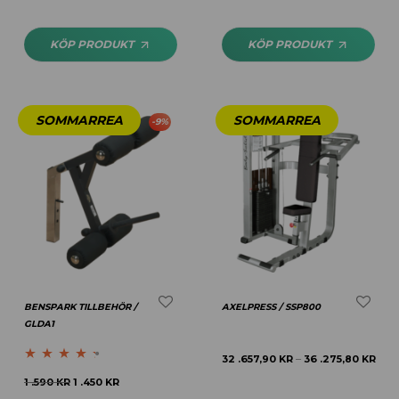
KÖP PRODUKT
KÖP PRODUKT
-
9
%
BENSPARK TILLBEHÖR /
AXELPRESS / SSP800
GLDA1
32 .657,90
KR
36 .275,80
KR
–
Betygsatt
1 .590
KR
1 .450
KR