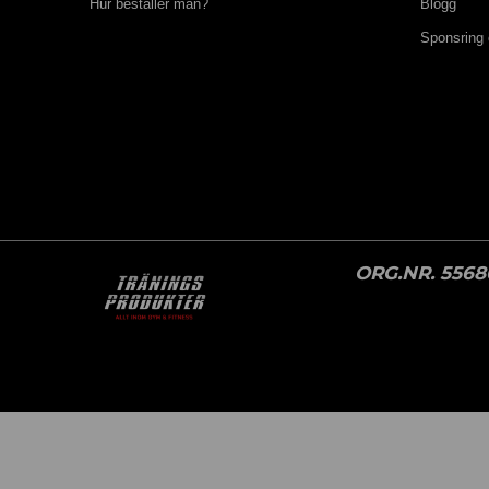
Hur beställer man?
Blogg
Sponsring
ORG.NR. 5568