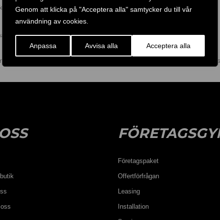
eklamation?
Genom att klicka på "Acceptera alla" samtycker du till vår
användning av cookies.
rna vad delen heter som är trasig.
Anpassa
Avvisa alla
Acceptera alla
mst anmälas på plats till chauffören direkt. Därefter kan vi hjälpa er att
OSS
FÖRETAGSGY
Företagspaket
butik
Offertförfrågan
oss
Leasing
 oss
Installation