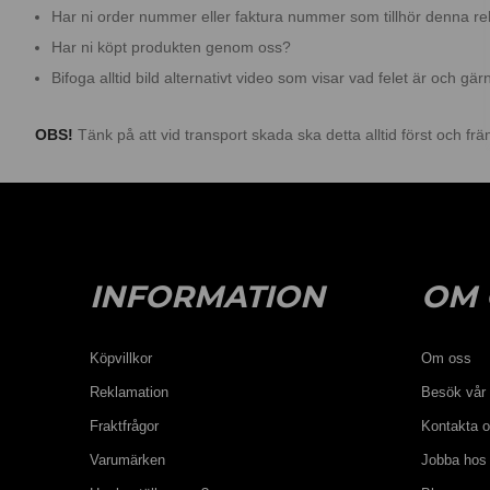
Har ni order nummer eller faktura nummer som tillhör denna r
Har ni köpt produkten genom oss?
Bifoga alltid bild alternativt video som visar vad felet är och gä
OBS!
Tänk på att vid transport skada ska detta alltid först och frä
INFORMATION
OM 
Köpvillkor
Om oss
Reklamation
Besök vår 
Fraktfrågor
Kontakta 
Varumärken
Jobba hos