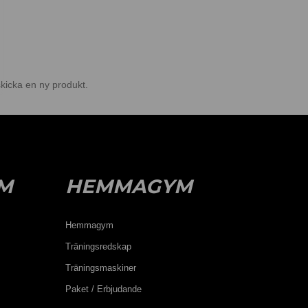
 skicka en ny produkt.
M
HEMMAGYM
Hemmagym
Träningsredskap
Träningsmaskiner
Paket / Erbjudande