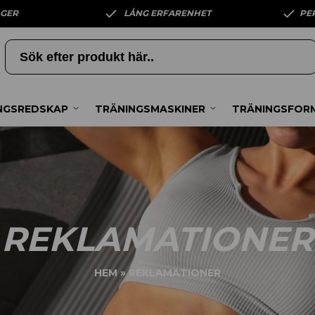
AGER
LÅNG ERFARENHET
PE
NGSREDSKAP
TRÄNINGSMASKINER
TRÄNINGSFOR
REKLAMATIONER
HEM
»
REKLAMATIONER