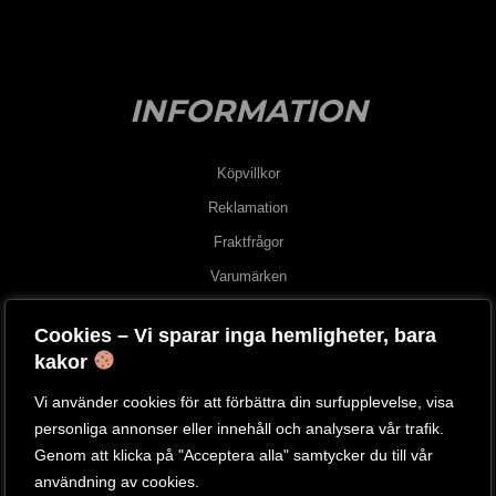
INFORMATION
Köpvillkor
Reklamation
Fraktfrågor
Varumärken
Hur beställer man?
Cookies – Vi sparar inga hemligheter, bara
kakor
OM OSS
Vi använder cookies för att förbättra din surfupplevelse, visa
personliga annonser eller innehåll och analysera vår trafik.
Om oss
Genom att klicka på "Acceptera alla" samtycker du till vår
Besök vår butik
användning av cookies.