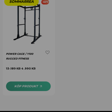
-
62
%
POWER CAGE / Y100
RUGGED FITNESS
13 .189
KR
4 .990
KR
KÖP PRODUKT