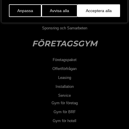
Kontakta oss
Jobba hos oss
Anpassa
Avvisa alla
Acceptera alla
Blogg
Sponsring och Samarbeten
FÖRETAGSGYM
Företagspaket
Offertförfrågan
Leasing
Installation
Service
Gym för företag
Gym för BRF
Gym för hotell