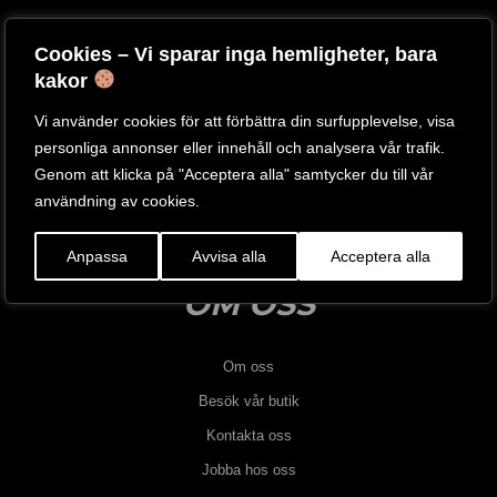
INFORMATION
Cookies – Vi sparar inga hemligheter, bara
kakor
Köpvillkor
Vi använder cookies för att förbättra din surfupplevelse, visa
Reklamation
personliga annonser eller innehåll och analysera vår trafik.
Genom att klicka på "Acceptera alla" samtycker du till vår
Fraktfrågor
användning av cookies.
Varumärken
Hur beställer man?
Anpassa
Avvisa alla
Acceptera alla
OM OSS
Om oss
Besök vår butik
Kontakta oss
Jobba hos oss