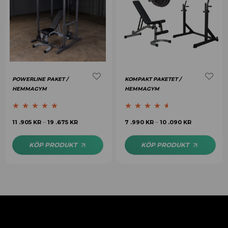
POWERLINE PAKET /
KOMPAKT PAKETET /
HEMMAGYM
HEMMAGYM
Betygsatt
5.00
Betygsatt
11 .905
KR
19 .675
KR
7 .990
KR
10 .090
KR
–
–
av 5
4.50
av 5
KÖP PRODUKT
KÖP PRODUKT