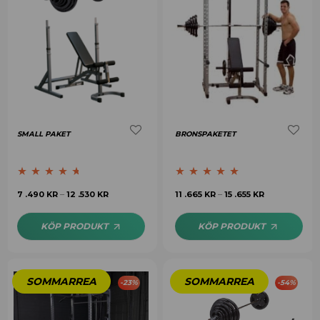
SMALL PAKET
BRONSPAKETET
Betygsatt
Betygsatt
4.75
7 .490
KR
12 .530
KR
11 .665
KR
15 .655
KR
–
–
4.54
av 5
av 5
KÖP PRODUKT
KÖP PRODUKT
-
23
%
-
54
%