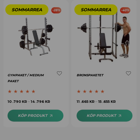
-
28
%
-
40
%
GYMPAKET / MEDIUM
BRONSPAKETET
PAKET
Betygsatt
4.63
Betygsatt
4.75
10 .790
KR
14 .796
KR
11 .665
KR
15 .655
KR
–
–
av 5
av 5
KÖP PRODUKT
KÖP PRODUKT