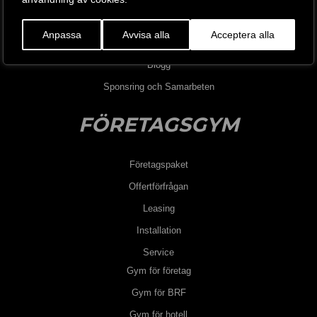
Kontakta oss
Anpassa
Avvisa alla
Acceptera alla
Jobba hos oss
Blogg
Sponsring och Samarbeten
FÖRETAGSGYM
Företagspaket
Offertförfrågan
Leasing
Installation
Service
Gym för företag
Gym för BRF
Gym för hotell