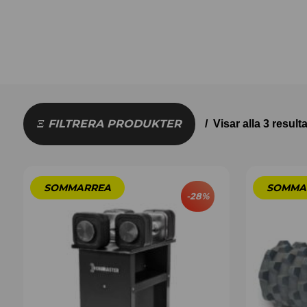
FILTRERA PRODUKTER
Visar alla 3 resulta
-
28
%