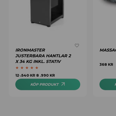
IRONMASTER
MASSA
JUSTERBARA HANTLAR 2
X 34 KG INKL. STATIV
368
KR
Betygsatt
5.00
12 .540
KR
8 .990
KR
av 5
KÖP PRODUKT