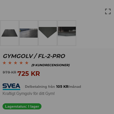
GYMGOLV / FL-2-PRO
(
9
KUNDRECENSIONER)
Betygsatt
9
4.89
av
725
KR
979
KR
5 baserat på
kundrecensioner
105
KR
Delbetalning från
/månad
Kraftigt Gymgolv för ditt Gym!
Lagerstatus:
I lager