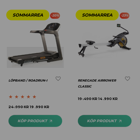
-
20
%
-
23
%
LÖPBAND / ROADRUN-I
RENEGADE AIRROWER
CLASSIC
19 .490
KR
14 .990
KR
Betygsatt
5.00
24 .990
KR
19 .990
KR
av 5
KÖP PRODUKT
KÖP PRODUKT