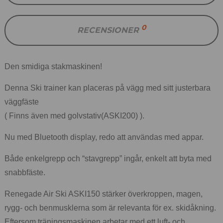
0
RECENSIONER
Den smidiga stakmaskinen!
Denna Ski trainer kan placeras på vägg med sitt justerbara
väggfäste
( Finns även med golvstativ(ASKI200) ).
Nu med Bluetooth display, redo att användas med appar.
Både enkelgrepp och “stavgrepp” ingår, enkelt att byta med
snabbfäste.
Renegade Air Ski ASKI150 stärker överkroppen, magen,
rygg- och benmusklerna som är relevanta för ex. skidåkning.
Eftersom träningsmaskinen arbetar med ett luft- och