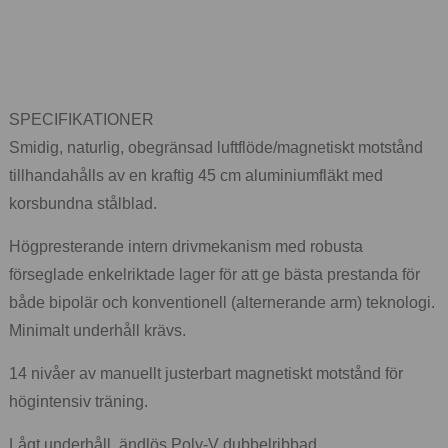
SPECIFIKATIONER
Smidig, naturlig, obegränsad luftflöde/magnetiskt motstånd
tillhandahålls av en kraftig 45 cm aluminiumfläkt med
korsbundna stålblad.
Högpresterande intern drivmekanism med robusta
förseglade enkelriktade lager för att ge bästa prestanda för
både bipolär och konventionell (alternerande arm) teknologi.
Minimalt underhåll krävs.
14 nivåer av manuellt justerbart magnetiskt motstånd för
högintensiv träning.
Lågt underhåll, ändlös Poly-V dubbelribbad