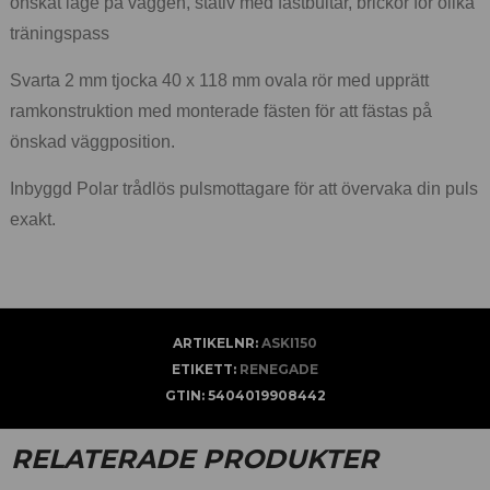
önskat läge på väggen, stativ med fästbultar, brickor för olika
träningspass
Svarta 2 mm tjocka 40 x 118 mm ovala rör med upprätt
ramkonstruktion med monterade fästen för att fästas på
önskad väggposition.
Inbyggd Polar trådlös pulsmottagare för att övervaka din puls
exakt.
ARTIKELNR:
ASKI150
ETIKETT:
RENEGADE
GTIN:
5404019908442
RELATERADE PRODUKTER