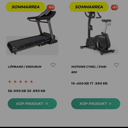
-
16
%
-
8
%
LÖPBAND / ENDURUN
MOTIONS CYKEL / EMB-
600
19 .490
KR
17 .990
KR
Betygsatt
5.00
36 .990
KR
30 .990
KR
av 5
KÖP PRODUKT
KÖP PRODUKT