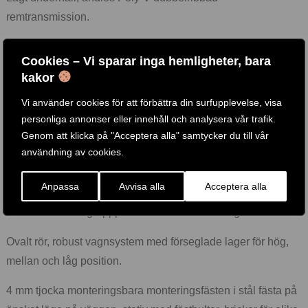
remtransmission.
Lättvikts, höghållfasta drivsladdar för en smidig träning och
Cookies – Vi sparar inga hemligheter, bara
lång livslängd.
kakor
Självnivellerande remskivasystem med robusta tätade lager
Vi använder cookies för att förbättra din surfupplevelse, visa
och en bredd mellan 62 cm (max.) och 26 cm (min.).
personliga annonser eller innehåll och analysera vår trafik.
Genom att klicka på "Acceptera alla" samtycker du till vår
Ergonomiskt utformat handtag för horisontella och vertikala
användning av cookies.
placeringsmöjligheter för att träna olika muskler.
Anpassa
Avvisa alla
Acceptera alla
Rostfritt stål snabbkopplingsmekanism design för vertikala
och horisontella grepppositioner för olika övningar.
Ovalt rör, robust vagnsystem med förseglade lager för hög,
mellan och låg position.
4 mm tjocka monteringsbara monteringsfästen i stål fästa på