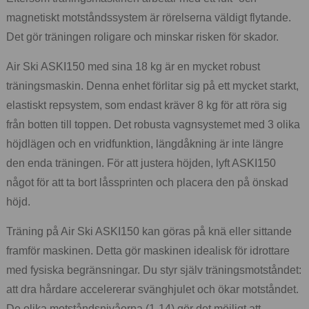
magnetiskt motståndssystem är rörelserna väldigt flytande.
Det gör träningen roligare och minskar risken för skador.
Air Ski ASKI150 med sina 18 kg är en mycket robust
träningsmaskin. Denna enhet förlitar sig på ett mycket starkt,
elastiskt repsystem, som endast kräver 8 kg för att röra sig
från botten till toppen. Det robusta vagnsystemet med 3 olika
höjdlägen och en vridfunktion, längdåkning är inte längre
den enda träningen. För att justera höjden, lyft ASKI150
något för att ta bort låssprinten och placera den på önskad
höjd.
Träning på Air Ski ASKI150 kan göras på knä eller sittande
framför maskinen. Detta gör maskinen idealisk för idrottare
med fysiska begränsningar. Du styr själv träningsmotståndet:
att dra hårdare accelererar svänghjulet och ökar motståndet.
De olika motståndsnivåerna (1-14) gör det möjligt att