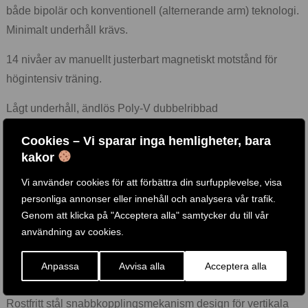
både bipolär och konventionell (alternerande arm) teknologi.
Minimalt underhåll krävs.
14 nivåer av manuellt justerbart magnetiskt motstånd för
högintensiv träning.
Lågt underhåll, ändlös Poly-V dubbelribbad
remtransmission.
Cookies – Vi sparar inga hemligheter, bara
kakor
Lättvikts, höghållfasta drivsladdar för en smidig träning och
lång livslängd.
Vi använder cookies för att förbättra din surfupplevelse, visa
personliga annonser eller innehåll och analysera vår trafik.
Självnivellerande remskivasystem med robusta tätade lager
Genom att klicka på "Acceptera alla" samtycker du till vår
och en bredd mellan 62 cm (max.) och 26 cm (min.).
användning av cookies.
Ergonomiskt utformat handtag för horisontella och vertikala
Anpassa
Avvisa alla
Acceptera alla
placeringsmöjligheter för att träna olika muskler.
Rostfritt stål snabbkopplingsmekanism design för vertikala