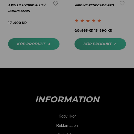
APOLLO HYBRID PLUS /
AIRBIKE RENEGADE PRO
RODDMASKIN
17 .400
KR
Betygsatt
5.00
20 .885
KR
15 .990
KR
av 5
KÖP PRODUKT
KÖP PRODUKT
INFORMATION
Köpvillkor
Reklamation