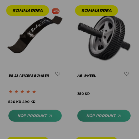
-
6
%
BB 23 / BICEPS BOMBER
AB WHEEL
350
KR
Betygsatt
5.00
520
KR
490
KR
av 5
KÖP PRODUKT
KÖP PRODUKT