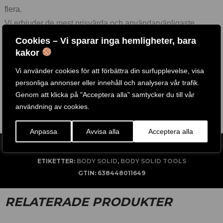
flera.
Vi erbjuder de mest prisvärda och användarvänligaste
tillbehören på marknaden och för att tillgodose de högt
Cookies – Vi sparar inga hemligheter, bara
ställda kraven från tusentals gym och hemmagym runt om i
kakor
världen.
Vi använder cookies för att förbättra din surfupplevelse, visa
Flera av våra träningsredskap finns att testa i vår fysiks butik
personliga annonser eller innehåll och analysera vår trafik.
i Kungsbacka, Välkomna!
Genom att klicka på "Acceptera alla" samtycker du till vår
användning av cookies.
Anpassa
Avvisa alla
Acceptera alla
ARTIKELNR:
GYR500
ETIKETTER:
BODY SOLID
,
BODY SOLID TOOLS
GTIN:
638448011649
RELATERADE PRODUKTER