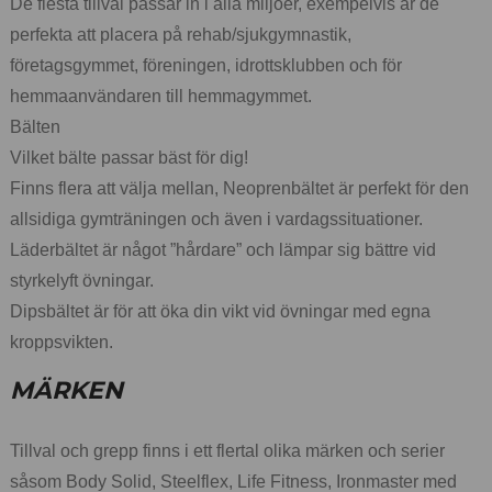
De flesta tillval passar in i alla miljöer, exempelvis är de
perfekta att placera på rehab/sjukgymnastik,
företagsgymmet, föreningen, idrottsklubben och för
hemmaanvändaren till hemmagymmet.
Bälten
Vilket bälte passar bäst för dig!
Finns flera att välja mellan, Neoprenbältet är perfekt för den
allsidiga gymträningen och även i vardagssituationer.
Läderbältet är något ”hårdare” och lämpar sig bättre vid
styrkelyft övningar.
Dipsbältet är för att öka din vikt vid övningar med egna
kroppsvikten.
MÄRKEN
Tillval och grepp finns i ett flertal olika märken och serier
såsom Body Solid, Steelflex, Life Fitness, Ironmaster med