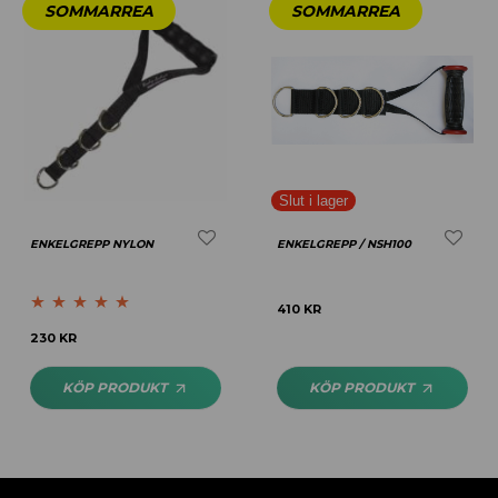
ENKELGREPP NYLON
ENKELGREPP / NSH100
410
KR
Betygsatt
5.00
230
KR
av 5
KÖP PRODUKT
KÖP PRODUKT