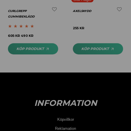
CURLGREPP
AXELSKYDD
GUMMIBEKLÄDD
255
KR
Betygsatt
4.83
605
KR
490
KR
av 5
KÖP PRODUKT
KÖP PRODUKT
INFORMATION
Köpvillkor
Reklamation