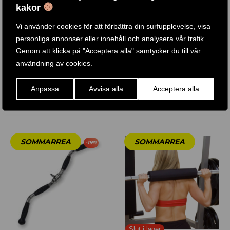
kakor
Vi använder cookies för att förbättra din surfupplevelse, visa
AB WHEEL
ENKELGREPP / NSH100
personliga annonser eller innehåll och analysera vår trafik.
Genom att klicka på "Acceptera alla" samtycker du till vår
350
KR
410
KR
användning av cookies.
Anpassa
Avvisa alla
Acceptera alla
KÖP PRODUKT
KÖP PRODUKT
-
19
%