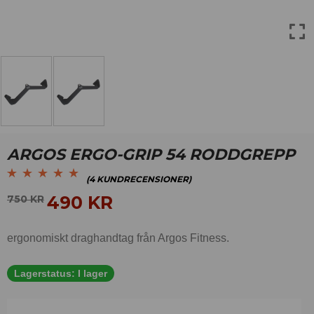
ARGOS ERGO-GRIP 54 RODDGREPP
(
4
KUNDRECENSIONER)
Betygsatt
4
5.00
av
490
KR
750
KR
5 baserat på
kundrecensioner
ergonomiskt draghandtag från Argos Fitness.
Lagerstatus:
I lager