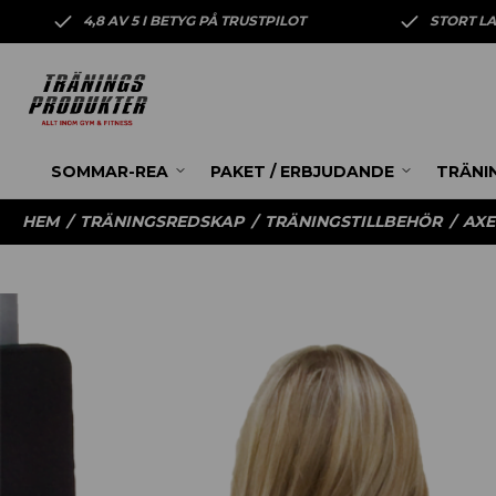
4,8 AV 5 I BETYG PÅ TRUSTPILOT
STORT L
SOMMAR-REA
PAKET / ERBJUDANDE
TRÄNI
HEM
/
TRÄNINGSREDSKAP
/
TRÄNINGSTILLBEHÖR
/
AXE