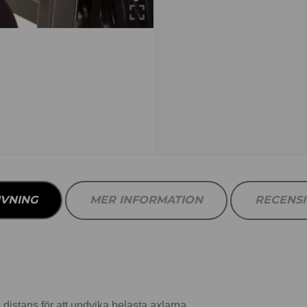
IVNING
MER INFORMATION
RECENS
distans för att undvika belasta axlarna.