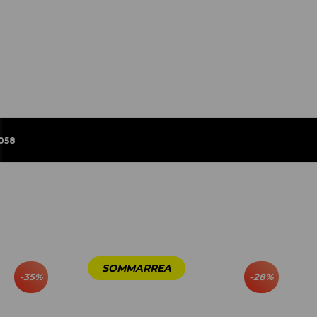
058
-
35
%
-
28
%