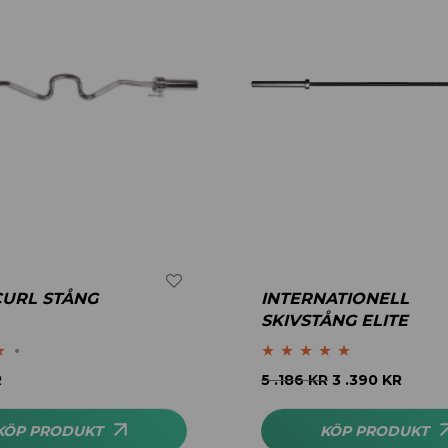
-CURL STÅNG
INTERNATIONELL
SKIVSTÅNG ELITE
Betygsatt
5.00
R
5 .186
KR
3 .390
KR
av 5
KÖP PRODUKT
KÖP PRODUKT