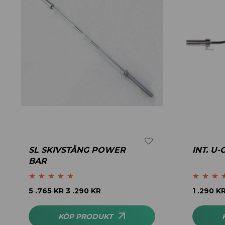
SL SKIVSTÅNG POWER
INT. U
BAR
Betygsatt
5.00
Betygsatt
5 .765
KR
3 .290
KR
1 .290
K
av 5
4.00
av 5
KÖP PRODUKT