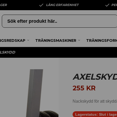
AGER
LÅNG ERFARENHET
PE
NGSREDSKAP
TRÄNINGSMASKINER
TRÄNINGSFOR
LSKYDD
AXELSKY
255
KR
Nackskydd för att skydd
Lagerstatus:
Slut i lage