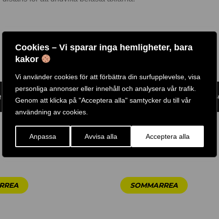
Cookies – Vi sparar inga hemligheter, bara
kakor
Vi använder cookies för att förbättra din surfupplevelse, visa
personliga annonser eller innehåll och analysera vår trafik.
RTIKELNR:
MA105
ETIKETT:
BODY SOLID TOOLS
GTIN:
638448006
Genom att klicka på "Acceptera alla" samtycker du till vår
användning av cookies.
Anpassa
Avvisa alla
Acceptera alla