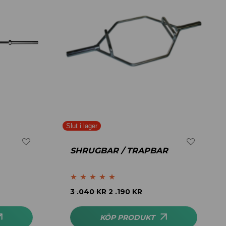
SHRUGBAR / TRAPBAR
Betygsatt
4.80
3 .040
KR
2 .190
KR
av 5
KÖP PRODUKT