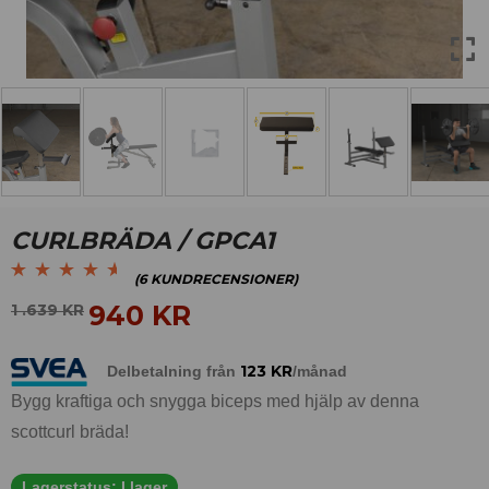
CURLBRÄDA / GPCA1
(
6
KUNDRECENSIONER)
Betygsatt
6
4.50
940
KR
1 .639
KR
av 5 baserat på
kundrecensioner
123
KR
Delbetalning från
/månad
Bygg kraftiga och snygga biceps med hjälp av denna
scottcurl bräda!
Lagerstatus:
I lager