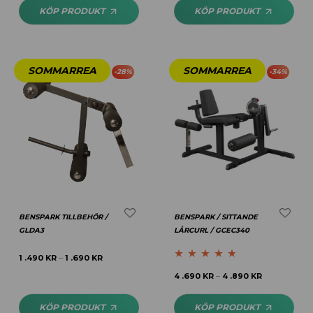
KÖP PRODUKT
KÖP PRODUKT
-
28
%
-
34
%
BENSPARK TILLBEHÖR /
BENSPARK / SITTANDE
GLDA3
LÅRCURL / GCEC340
1 .490
KR
1 .690
KR
–
Betygsatt
4.64
4 .690
KR
4 .890
KR
–
av 5
KÖP PRODUKT
KÖP PRODUKT