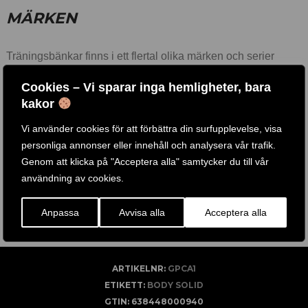
MÄRKEN
Träningsbänkar finns i ett flertal olika märken och serier
såsom Body Solid, Powerline, Steelflex, Life Fitness, Ab
Cookies – Vi sparar inga hemligheter, bara
Crunch, Ironmaster med flera.
kakor
Vi erbjuder de mest prisvärda och kraftigaste
Vi använder cookies för att förbättra din surfupplevelse, visa
träningsbänkarna på marknaden och för att tillgodose de
personliga annonser eller innehåll och analysera vår trafik.
högt ställda kraven från tusentals gym runt om i världen.
Genom att klicka på "Acceptera alla" samtycker du till vår
Flera av våra träningsbänkar finns att testa i vår fysiks butik i
användning av cookies.
Göteborg, Välkomna!
Anpassa
Avvisa alla
Acceptera alla
ARTIKELNR:
GPCA1
ETIKETT:
BODY SOLID
GTIN:
638448000940