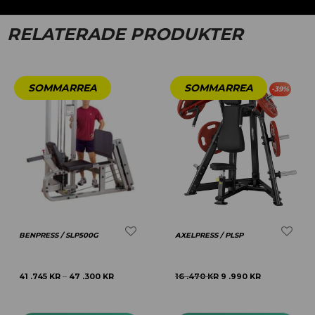
RELATERADE PRODUKTER
-
39
%
BENPRESS / SLP500G
AXELPRESS / PLSP
41 .745
KR
47 .300
KR
16 .470
KR
9 .990
KR
–