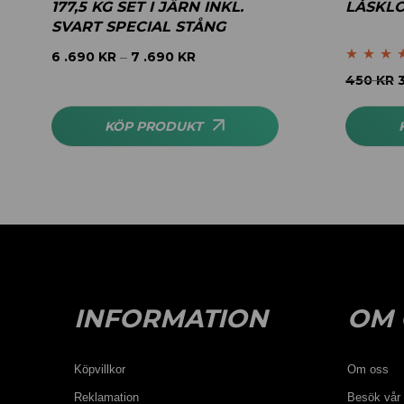
177,5 KG SET I JÄRN INKL.
LÅSKL
SVART SPECIAL STÅNG
6 .690
KR
7 .690
KR
–
Betygsatt
5
450
KR
av 5
KÖP PRODUKT
INFORMATION
OM 
Köpvillkor
Om oss
Reklamation
Besök vår 