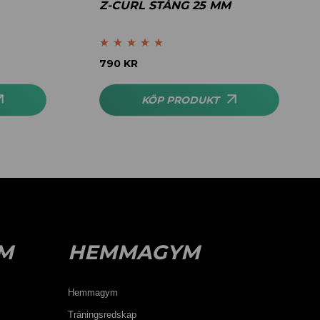
Z-CURL STÅNG 25 MM
Betygsatt
5.00
790
KR
av 5
KÖP PRODUKT
M
HEMMAGYM
Hemmagym
Träningsredskap