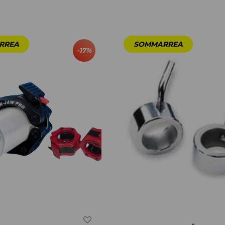
-
17
%