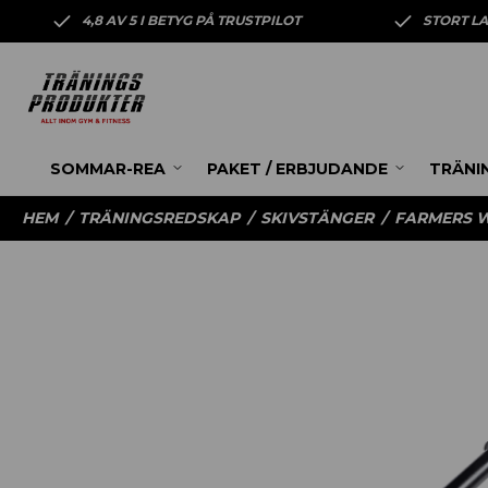
4,8 AV 5 I BETYG PÅ TRUSTPILOT
STORT L
SOMMAR-REA
PAKET / ERBJUDANDE
TRÄNI
HEM
/
TRÄNINGSREDSKAP
/
SKIVSTÄNGER
/
FARMERS 