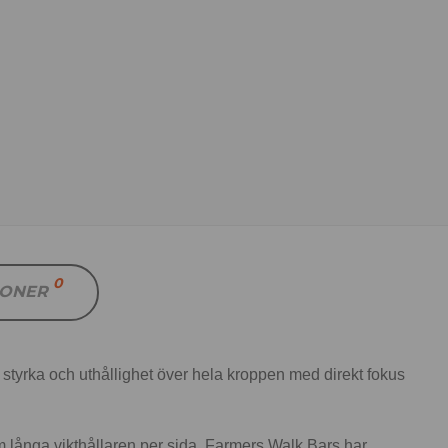
0
IONER
rka och uthållighet över hela kroppen med direkt fokus
 långa vikthållaren per sida. Farmers Walk Bars har