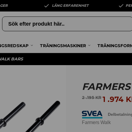
AGER
LÅNG ERFARENHET
PE
NGSREDSKAP
TRÄNINGSMASKINER
TRÄNINGSFOR
WALK BARS
FARMERS
1 .974
K
2 .195
KR
Delbetalnin
Farmers Walk