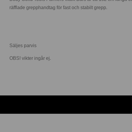
räfflade grepphandtag för fast och stabilt grepp.
Säljes parvis
OBS! vikter ingår ej.