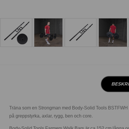
BESKR
Träna som en Strongman med Body-Solid Tools BSTFWH Farm
på greppstyrka, axlar, rygg, ben och core.
Body-Solid Tools Farmers Walk Bars är ca 152 cm långa och