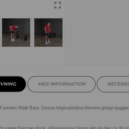
IVNING
MER INFORMATION
RECENS
ers Walk Bars. Dessa högkvalitativa farmers-grepp bygger sty
 väger 8 kg per styck. Utövaren kan lägga vikt på den ca 30 cm