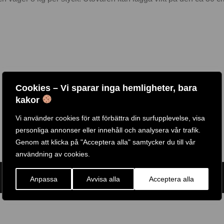
Cookies – Vi sparar inga hemligheter, bara
kakor
Vi använder cookies för att förbättra din surfupplevelse, visa
personliga annonser eller innehåll och analysera vår trafik.
Genom att klicka på "Acceptera alla" samtycker du till vår
användning av cookies.
ARTIKELNR:
BSTFWH
GTIN:
638448015371
Anpassa
Avvisa alla
Acceptera alla