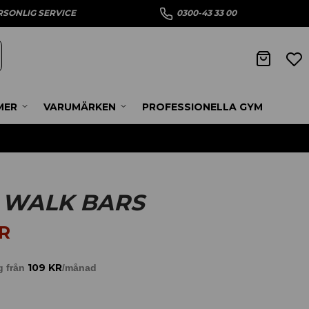
RSONLIG SERVICE
0300-43 33 00
MER
VARUMÄRKEN
PROFESSIONELLA GYM
 WALK BARS
R
109
KR
g från
/månad