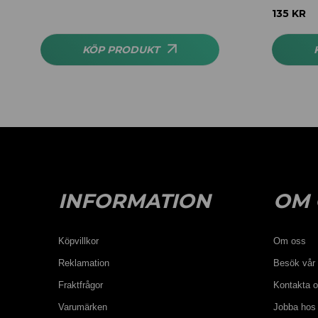
Betygsatt
4
135
KR
av 5
KÖP PRODUKT
INFORMATION
OM 
Köpvillkor
Om oss
Reklamation
Besök vår 
Fraktfrågor
Kontakta 
Varumärken
Jobba hos