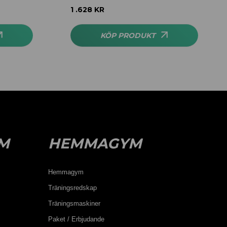
Betygsatt
5.00
1 .628
KR
av 5
KÖP PRODUKT
M
HEMMAGYM
Hemmagym
Träningsredskap
Träningsmaskiner
Paket / Erbjudande