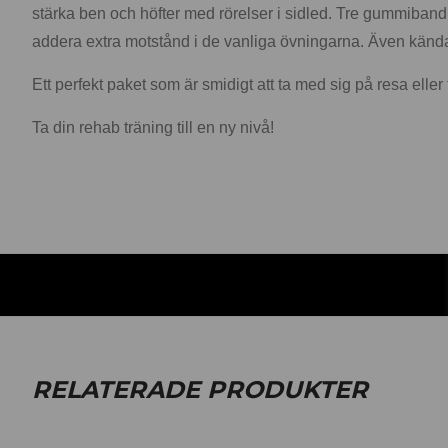
stärka ben och höfter med rörelser i sidled. Tre gummiband m
addera extra motstånd i de vanliga övningarna. Även kän
Ett perfekt paket som är smidigt att ta med sig på resa eller 
Ta din rehab träning till en ny nivå!
RELATERADE PRODUKTER