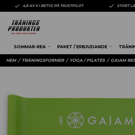
4,8 AV 5 I BETYG PÅ TRUSTPILOT
STORT L
SOMMAR-REA
PAKET / ERBJUDANDE
TRÄNI
HEM
/
TRÄNINGSFORMER
/
YOGA / PILATES
/
GAIAM RES