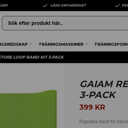
AGER
LÅNG ERFARENHET
PE
NGSREDSKAP
TRÄNINGSMASKINER
TRÄNINGSFOR
TORE LOOP BAND KIT 3-PACK
GAIAM RE
3-PACK
399
KR
Populära band för träni