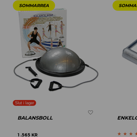
BALANSBOLL
ENKEL
1 .565
KR