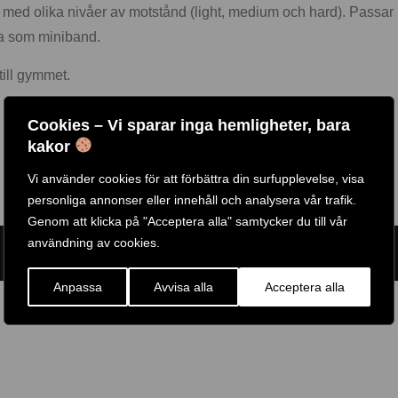
ed olika nivåer av motstånd (light, medium och hard). Passar båd
da som miniband.
till gymmet.
Cookies – Vi sparar inga hemligheter, bara
kakor
Vi använder cookies för att förbättra din surfupplevelse, visa
personliga annonser eller innehåll och analysera vår trafik.
Genom att klicka på "Acceptera alla" samtycker du till vår
användning av cookies.
ARTIKELNR:
63578
ETIKETT:
GAIAM
GTIN:
63578
Anpassa
Avvisa alla
Acceptera alla