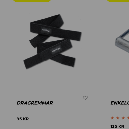
DRAGREMMAR
ENKEL
95
KR
Betygsatt
4
135
KR