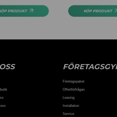
4.50
av 5
KÖP PRODUKT
KÖP PRODUKT
OSS
FÖRETAGSGY
Företagspaket
butik
Offertförfrågan
oss
Leasing
 oss
Installation
Service