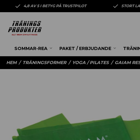
4,8 AV 5 I BETYG PÅ TRUSTPILOT
STORT L
SOMMAR-REA
PAKET / ERBJUDANDE
TRÄNI
HEM
/
TRÄNINGSFORMER
/
YOGA / PILATES
/
GAIAM RES