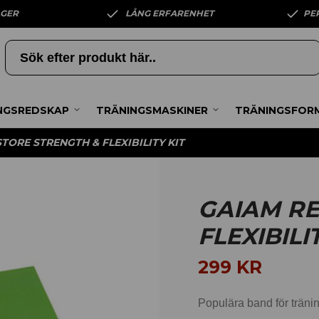
AGER
LÅNG ERFARENHET
PE
NGSREDSKAP
TRÄNINGSMASKINER
TRÄNINGSFOR
TORE STRENGTH & FLEXIBILITY KIT
GAIAM RE
FLEXIBILI
299
KR
Populära band för träni