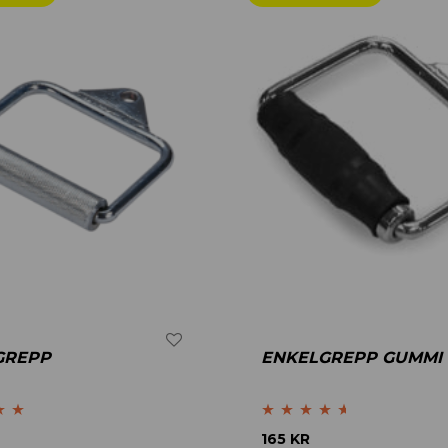
GREPP
ENKELGREPP GUMMI
.83
Betygsatt
165
KR