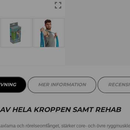
IVNING
MER INFORMATION
RECENS
AV HELA KROPPEN SAMT REHAB
i axlarna och rörelseomfånget, stärker core- och övre ryggmusklern