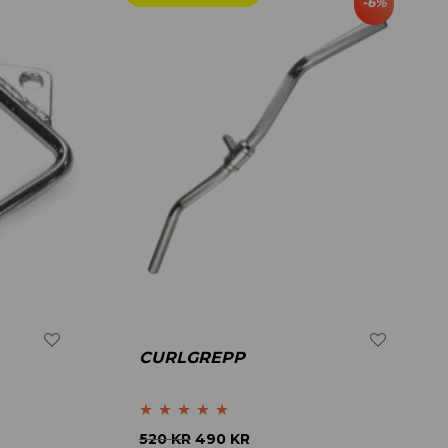
-
6
%
CURLGREPP
Betygsatt
4.80
520
KR
490
KR