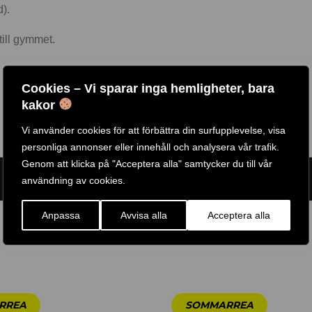
).
till gymmet.
Cookies – Vi sparar inga hemligheter, bara
kakor
Vi använder cookies för att förbättra din surfupplevelse, visa
personliga annonser eller innehåll och analysera vår trafik.
Genom att klicka på "Acceptera alla" samtycker du till vår
ARTIKELNR:
59180
ETIKETT:
GAIAM
GTIN:
59180
användning av cookies.
Anpassa
Avvisa alla
Acceptera alla