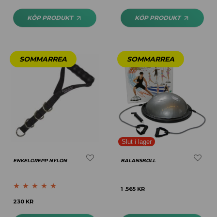
av 5
KÖP PRODUKT
KÖP PRODUKT
ENKELGREPP NYLON
BALANSBOLL
1 .565
KR
Betygsatt
5.00
230
KR
av 5