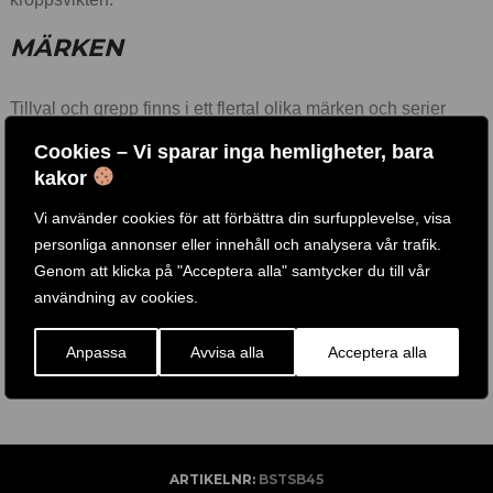
MÄRKEN
Tillval och grepp finns i ett flertal olika märken och serier
såsom Body Solid, Steelflex, Life Fitness, Ironmaster med
Cookies – Vi sparar inga hemligheter, bara
flera.
kakor
Vi erbjuder de mest prisvärda och användarvänligaste
Vi använder cookies för att förbättra din surfupplevelse, visa
tillbehören på marknaden och för att tillgodose de högt
personliga annonser eller innehåll och analysera vår trafik.
ställda kraven från tusentals gym och hemmagym runt om i
Genom att klicka på "Acceptera alla" samtycker du till vår
världen.
användning av cookies.
Flera av våra träningsredskap finns att testa i vår fysiks butik
Anpassa
Avvisa alla
Acceptera alla
i Göteborg, Välkomna!
ARTIKELNR:
BSTSB45