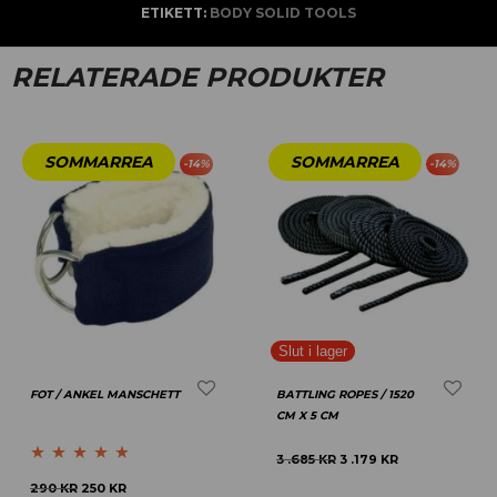
ETIKETT:
BODY SOLID TOOLS
RELATERADE PRODUKTER
-
14
%
-
14
%
FOT / ANKEL MANSCHETT
BATTLING ROPES / 1520
CM X 5 CM
3 .685
KR
3 .179
KR
Betygsatt
4.75
290
KR
250
KR