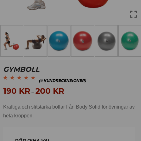
GYMBOLL
(
4
KUNDRECENSIONER)
Betygsatt
4
4.75
av
190
KR
200
KR
–
5 baserat på
kundrecensioner
Kraftiga och slitstarka bollar från Body Solid för övningar av
hela kroppen.