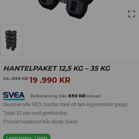
HANTELPAKET 12,5 KG – 35 KG
19 .990
KR
24 .956
KR
690
KR
Delbetalning från
/månad
Gummerade HEX hantlar med ett fast ergonomiskt grepp.
Totalt 10 par med gymhantlar.
Prisvärt hantelset från Body Solid!
Lagerstatus:
I lager