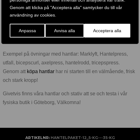
personliga annonser eller innehåll och analysera vår trafik.
våningar.
Genom att klicka på "Acceptera alla" samtycker du till vår
Kvalitet
användning av cookies.
Hantlar från erkända märken som är testade för att klara av
Anpassa
Avvisa alla
Acceptera alla
tuffa träningspass.
Bra ergonomska grepp och säkra låsningar.
Exempel på övningar med hantlar: Marklyft, Hantelpress,
utfall, bicepscurl, axelpress, hantelrodd, tricepspress.
Genom att
köpa hantlar
har ni starten till en välmående, frisk
och stark kropp!
Givetvis finns våra hantlar och stativ att se och testa i vår
fysiska butik i Göteborg, Välkomna!
ARTIKELNR:
HANTELPAKET-12_5-KG---35-KG