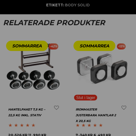
ETIKETT:
BODY SOLID
RELATERADE PRODUKTER
-
42
%
-
12
%
HANTELPAKET 7,5 KG –
IRONMASTER
22,5 KG INKL. STATIV
JUSTERBARA HANTLAR 2
X 20,5 KG
Betygsatt
5.00
Betygsatt
5.00
20 .526
KR
11 .990
KR
7 .340
KR
6 .490
KR