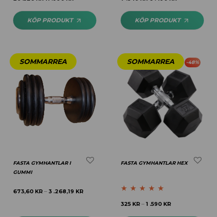
av 5
av 5
KÖP PRODUKT
KÖP PRODUKT
-
48
%
FASTA GYMHANTLAR I
FASTA GYMHANTLAR HEX
GUMMI
673,60
KR
3 .268,19
KR
–
Betygsatt
4.91
325
KR
1 .590
KR
–
av 5