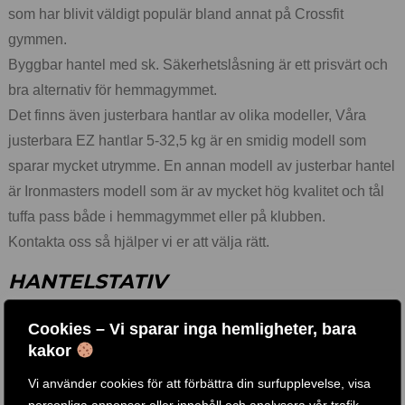
som har blivit väldigt populär bland annat på Crossfit
gymmen.
Byggbar hantel med sk. Säkerhetslåsning är ett prisvärt och
bra alternativ för hemmagymmet.
Det finns även justerbara hantlar av olika modeller, Våra
justerbara EZ hantlar 5-32,5 kg är en smidig modell som
sparar mycket utrymme. En annan modell av justerbar hantel
är Ironmasters modell som är av mycket hög kvalitet och tål
tuffa pass både i hemmagymmet eller på klubben.
Kontakta oss så hjälper vi er att välja rätt.
HANTELSTATIV
Cookies – Vi sparar inga hemligheter, bara
Finns flera olika varianter på stativ, de som sparar mycket
kakor
utrymme som ex. pelarstativ, större modeller som rymmer
stora hantelpaket och de kompakta med ex. 2 eller 3
Vi använder cookies för att förbättra din surfupplevelse, visa