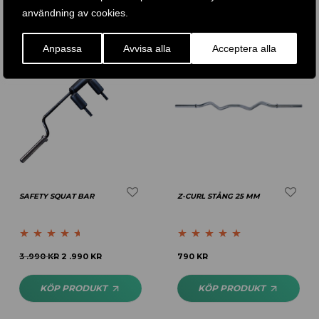
användning av cookies.
Anpassa
Avvisa alla
Acceptera alla
-
25
%
SAFETY SQUAT BAR
Z-CURL STÅNG 25 MM
Betygsatt
Betygsatt
5.00
3 .990
KR
2 .990
KR
790
KR
4.50
av 5
av 5
KÖP PRODUKT
KÖP PRODUKT