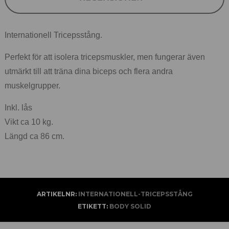
Internationell Tricepsstång.
Perfekt för att isolera tricepsmuskler, men fungerar även
utmärkt till att träna dina biceps och flera andra
muskelgrupper.
Inkl. lås
Vikt ca 10 kg.
Längd ca 86 cm.
ARTIKELNR:
INTERNATIONELL-TRICEPSSTÅNG
ETIKETT:
BODY SOLID