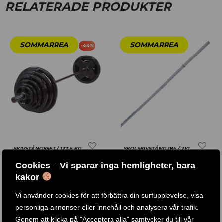
RELATERADE PRODUKTER
-
44
%
SKIVSTÅNGSSET / 127,5 KG
SKOLSKIVSTÅNG 185 / 210
GUMMIVIKTER
CM
Cookies – Vi sparar inga hemligheter, bara
kakor
Betygsatt
4.77
Betygsatt
5.00
4 .690
KR
6 .290
KR
620
KR
725
KR
–
–
Vi använder cookies för att förbättra din surfupplevelse, visa
av 5
av 5
personliga annonser eller innehåll och analysera vår trafik.
KÖP PRODUKT
KÖP PRODUKT
Genom att klicka på "Acceptera alla" samtycker du till vår