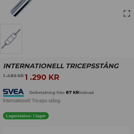
INTERNATIONELL TRICEPSSTÅNG
1 .290
KR
1 .490
KR
87
KR
Delbetalning från
/månad
Internationell Triceps stång.
Lagerstatus:
I lager