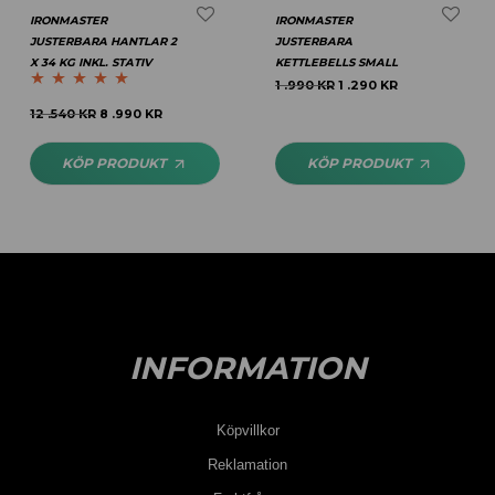
IRONMASTER
IRONMASTER
JUSTERBARA HANTLAR 2
JUSTERBARA
X 34 KG INKL. STATIV
KETTLEBELLS SMALL
1 .990
KR
1 .290
KR
Betygsatt
5.00
12 .540
KR
8 .990
KR
av 5
KÖP PRODUKT
KÖP PRODUKT
INFORMATION
Köpvillkor
Reklamation