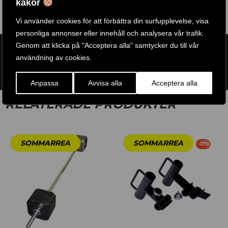
kakor
Vi använder cookies för att förbättra din surfupplevelse, visa
personliga annonser eller innehåll och analysera vår trafik.
Genom att klicka på "Acceptera alla" samtycker du till vår
ARTIKELNR:
IM-1009
användning av cookies.
ETIKETT:
IRONMASTER
GTIN:
850006331062
Anpassa
Avvisa alla
Acceptera alla
RELATERADE PRODUKTER
-
17
%