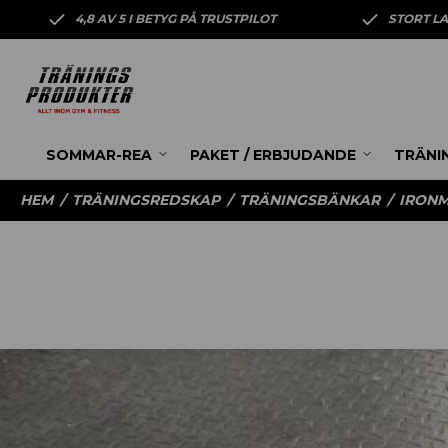
4,8 AV 5 I BETYG PÅ TRUSTPILOT
STORT L
SOMMAR-REA
PAKET / ERBJUDANDE
TRÄNI
HEM
/
TRÄNINGSREDSKAP
/
TRÄNINGSBÄNKAR
/
IRONM