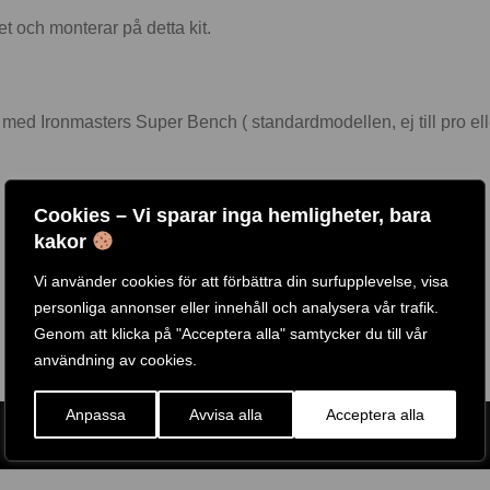
t och monterar på detta kit.
 med Ironmasters Super Bench ( standardmodellen, ej till pro ell
Cookies – Vi sparar inga hemligheter, bara
kakor
Vi använder cookies för att förbättra din surfupplevelse, visa
personliga annonser eller innehåll och analysera vår trafik.
Genom att klicka på "Acceptera alla" samtycker du till vår
användning av cookies.
Anpassa
Avvisa alla
Acceptera alla
ARTIKELNR:
IM1031
ETIKETT:
IRONMASTER