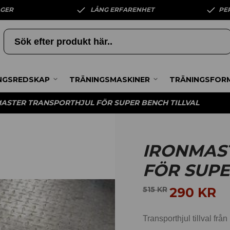
AGER
LÅNG ERFARENHET
PE
NGSREDSKAP
TRÄNINGSMASKINER
TRÄNINGSFOR
ASTER TRANSPORTHJUL FÖR SUPER BENCH TILLVAL
IRONMAS
FÖR SUPE
290
KR
515
KR
Transporthjul tillval frå