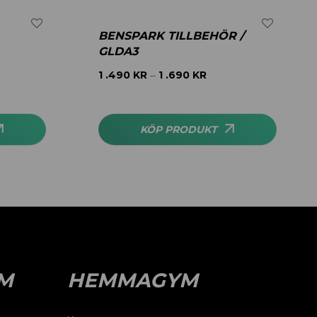
BENSPARK TILLBEHÖR /
GLDA3
1 .490
KR
1 .690
KR
–
KÖP PRODUKT
M
HEMMAGYM