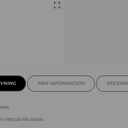
IVNING
MER INFORMATION
RECENS
aster.
om sitter på från början.