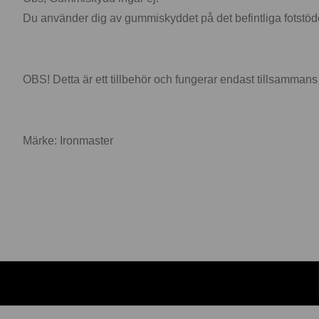
Du använder dig av gummiskyddet på det befintliga fotstöde
OBS! Detta är ett tillbehör och fungerar endast tillsammans
Märke: Ironmaster