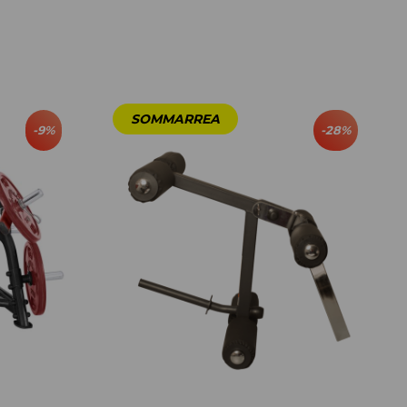
-
9
%
-
28
%