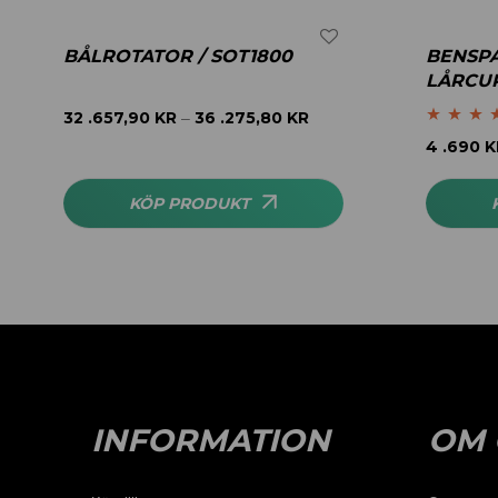
BÅLROTATOR / SOT1800
BENSPA
LÅRCUR
32 .657,90
KR
36 .275,80
KR
–
Betygsatt
4
4 .690
K
av 5
KÖP PRODUKT
INFORMATION
OM 