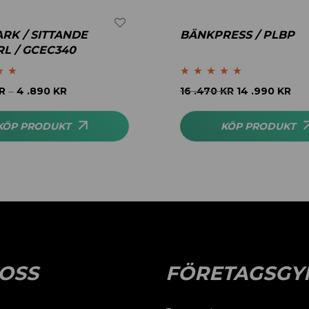
RK / SITTANDE
BÄNKPRESS / PLBP
L / GCEC340
.64
Betygsatt
5.00
R
4 .890
KR
16 .470
KR
14 .990
KR
–
av 5
KÖP PRODUKT
KÖP PRODUKT
OSS
FÖRETAGSGY