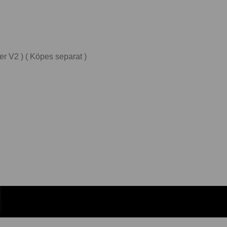
er V2 ) ( Köpes separat )