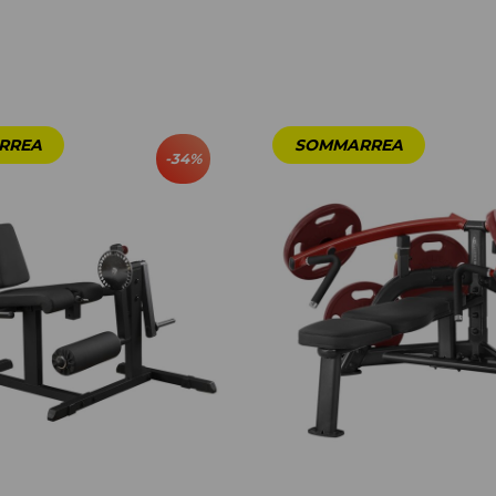
-
34
%