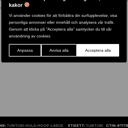
kakor
ndre eller mer intensitet under ditt träningspass.
Vi använder cookies för att förbättra din surfupplevelse, visa
personliga annonser eller innehåll och analysera vår trafik.
Genom att klicka på "Acceptera alla" samtycker du till vår
användning av cookies.
Anpassa
Avvisa alla
Acceptera alla
NR:
TUNTURI-HULA-HOOP-LARGE
ETIKETT:
TUNTURI
GTIN:
8717