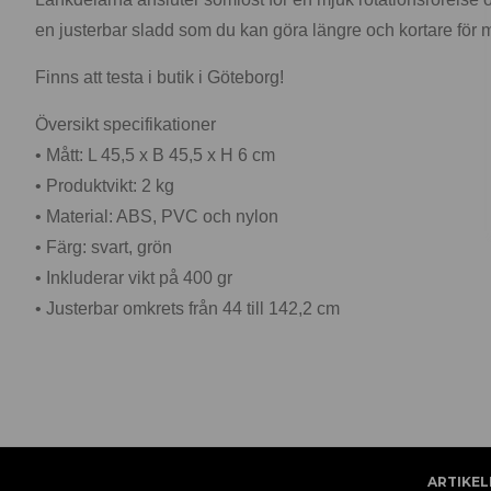
en justerbar sladd som du kan göra längre och kortare för mi
Finns att testa i butik i Göteborg!
Översikt specifikationer
• Mått: L 45,5 x B 45,5 x H 6 cm
• Produktvikt: 2 kg
• Material: ABS, PVC och nylon
• Färg: svart, grön
• Inkluderar vikt på 400 gr
• Justerbar omkrets från 44 till 142,2 cm
ARTIKEL