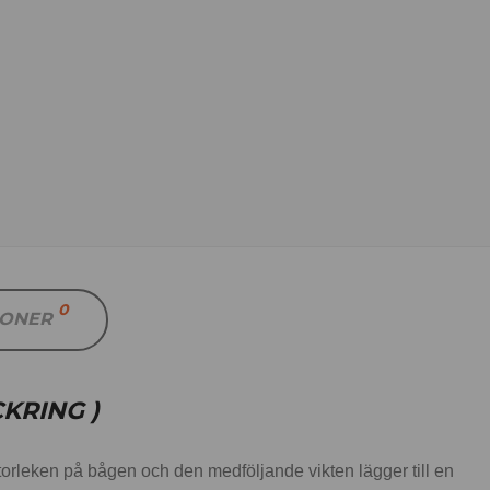
0
IONER
KRING )
orleken på bågen och den medföljande vikten lägger till en