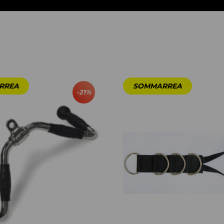
-
21
%