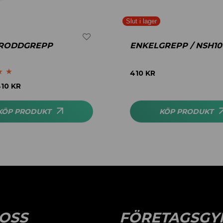
 RODDGREPP
ENKELGREPP / NSH10
410
KR
.00
410
KR
KÖP PRODUKT
KÖP PRODUKT
OSS
FÖRETAGSGY