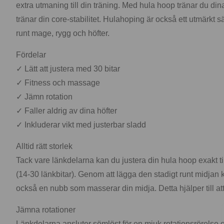
extra utmaning till din träning. Med hula hoop tränar du din
tränar din core-stabilitet. Hulahoping är också ett utmärkt
runt mage, rygg och höfter.
Fördelar
✓ Lätt att justera med 30 bitar
✓ Fitness och massage
✓ Jämn rotation
✓ Faller aldrig av dina höfter
✓ Inkluderar vikt med justerbar sladd
Alltid rätt storlek
Tack vare länkdelarna kan du justera din hula hoop exakt til
(14-30 länkbitar). Genom att lägga den stadigt runt midjan ka
också en nubb som masserar din midja. Detta hjälper till att
Jämna rotationer
Länkdelarna ansluter sömlöst för en mjuk rotationsrörelse och