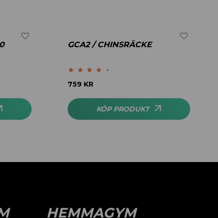
0
GCA2 / CHINSRÄCKE
Betygsatt
759
KR
4.00
av 5
KÖP PRODUKT
M
HEMMAGYM