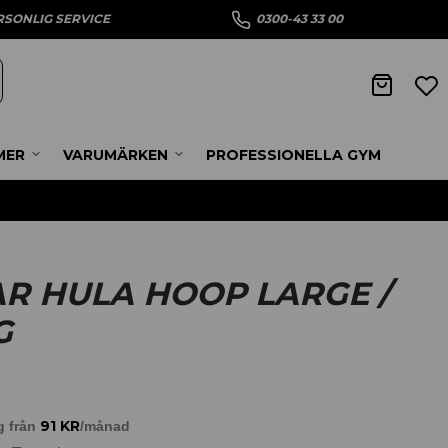
RSONLIG SERVICE
0300-43 33 00
MER
VARUMÄRKEN
PROFESSIONELLA GYM
R HULA HOOP LARGE /
G
91
KR
g från
/månad