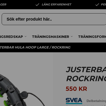
AGER
LÅNG ERFARENHET
PE
NGSREDSKAP
TRÄNINGSMASKINER
TRÄNINGSFOR
TERBAR HULA HOOP LARGE / ROCKRING
JUSTERBA
ROCKRIN
550
KR
Delbetalnin