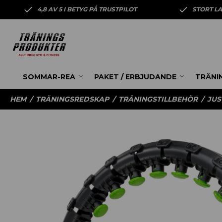
4,8 AV 5 I BETYG PÅ TRUSTPILOT
STORT L
SOMMAR-REA
PAKET / ERBJUDANDE
TRÄNI
HEM
/
TRÄNINGSREDSKAP
/
TRÄNINGSTILLBEHÖR
/
JUS