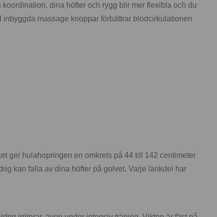
koordination, dina höfter och rygg blir mer flexibla och du
med inbyggda massage knoppar förbättrar blodcirkulationen
lket ger hulahopringen en omkrets på 44 till 142 centimeter
drig kan falla av dina höfter på golvet. Varje länkdel har
ig irriterar, även under intensiv träning. Vikten är fäst på