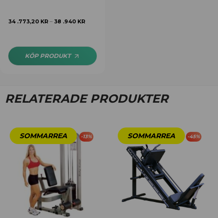
34 .773,20
KR
38 .940
KR
–
KÖP PRODUKT
RELATERADE PRODUKTER
-
13
%
-
45
%