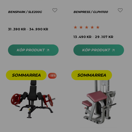
BENSPARK / SLE200G
BENPRESS / GLPH1100
31 .390
KR
34 .990
KR
–
Betygsatt
4.83
13 .490
KR
29 .107
KR
–
av 5
KÖP PRODUKT
KÖP PRODUKT
-
15
%