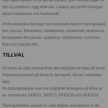
Den fasta bänken är en annan variant, som namnet säger är
den ej justerbar i rygg eller sits. Lämpar sig väl för övningar
såsom bänkpress och hantelrodd.
Andra populära övningar som används med en träningsbänk
kan vara ex. Bänkpress, hantelpress, hantelrodd, bicepscurl,
tricepspress till pannan, axelpress, militärpress, crunches,
flyes och mycket mer.
TILLVAL
Till vissa av våra bänkar finns det möjlighet att köpa till tillval.
Populära exempel på tillval är, benspark, lårcurl, curlbräda,
dips.
De träningsbänkar som har möjlighet att koppla på tillval är
ex. Ironmaster, GFID31, GFID71, PFID130 och GFID100.
Träningsbänken passar in i alla miljöer, exempelvis är de