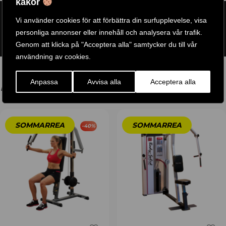
kakor
ARTIKELNR:
POWERTEC-WB-LTA
Vi använder cookies för att förbättra din surfupplevelse, visa
ETIKETT:
POWERTEC
personliga annonser eller innehåll och analysera vår trafik.
GTIN:
PF1435
Genom att klicka på "Acceptera alla" samtycker du till vår
användning av cookies.
Anpassa
Avvisa alla
Acceptera alla
DU GILLAR KANSKE OCKSÅ…
-
40
%