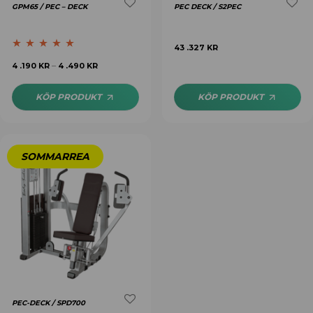
GPM65 / PEC – DECK
PEC DECK / S2PEC
43 .327
KR
Betygsatt
5.00
4 .190
KR
4 .490
KR
–
av 5
KÖP PRODUKT
KÖP PRODUKT
PEC-DECK / SPD700