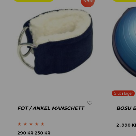
-
14
%
FOT / ANKEL MANSCHETT
BOSU 
2 .990
K
Betygsatt
4.75
290
KR
250
KR