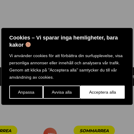
Cookies – Vi sparar inga hemligheter, bara
kakor
Vi använder cookies för att förbättra din surfupplevelse, visa
personliga annonser eller innehåll och analysera vår trafik.
Genom att klicka på "Acceptera alla" samtycker du till vår
ARTIKELNR:
GWS100
ETIKETT:
BODY SOLID
GTIN:
63844801050
användning av cookies.
Anpassa
Avvisa alla
Acceptera alla