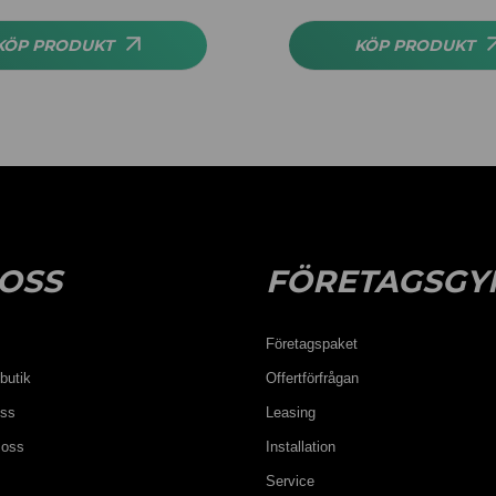
av 5
KÖP PRODUKT
KÖP PRODUKT
OSS
FÖRETAGSGY
Företagspaket
butik
Offertförfrågan
oss
Leasing
 oss
Installation
Service