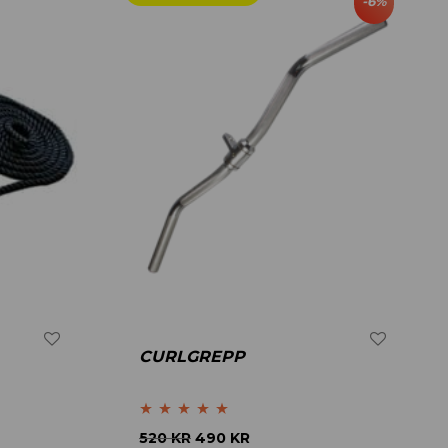
-
6
%
CURLGREPP
Betygsatt
4.80
520
KR
490
KR