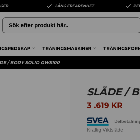
AGER
LÅNG ERFARENHET
PE
NGSREDSKAP
TRÄNINGSMASKINER
TRÄNINGSFOR
DE / BODY SOLID GWS100
SLÄDE / 
3 .619
KR
Delbetalnin
Kraftig Viktsläde