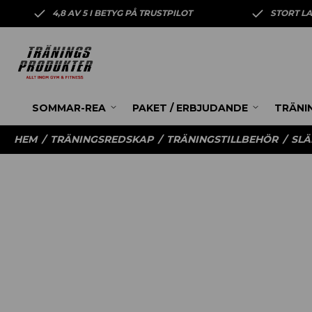
4,8 AV 5 I BETYG PÅ TRUSTPILOT
STORT L
SOMMAR-REA
PAKET / ERBJUDANDE
TRÄNI
HEM
/
TRÄNINGSREDSKAP
/
TRÄNINGSTILLBEHÖR
/
SLÄ