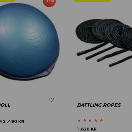
-
17
%
BOLL
BATTLING ROPES
R
2 .490
KR
Betygsatt
5.00
1 .628
KR