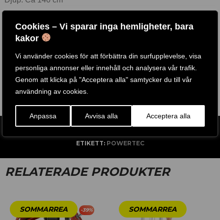
Vikt: 96 kg
Cookies – Vi sparar inga hemligheter, bara
Vikt Kapacitet: 275 kg
kakor
Startvikt: 20 kg
Viktstorlek: 50 mm
Vi använder cookies för att förbättra din surfupplevelse, visa
personliga annonser eller innehåll och analysera vår trafik.
Genom att klicka på "Acceptera alla" samtycker du till vår
användning av cookies.
Anpassa
Avvisa alla
Acceptera alla
ARTIKELNR:
P-LBS
ETIKETT:
POWERTEC
RELATERADE PRODUKTER
-
39
%