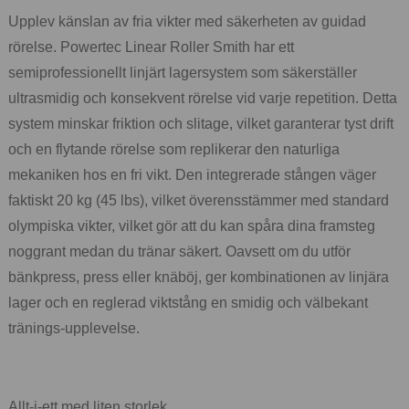
Upplev känslan av fria vikter med säkerheten av guidad
rörelse. Powertec Linear Roller Smith har ett
semiprofessionellt linjärt lagersystem som säkerställer
ultrasmidig och konsekvent rörelse vid varje repetition. Detta
system minskar friktion och slitage, vilket garanterar tyst drift
och en flytande rörelse som replikerar den naturliga
mekaniken hos en fri vikt. Den integrerade stången väger
faktiskt 20 kg (45 lbs), vilket överensstämmer med standard
olympiska vikter, vilket gör att du kan spåra dina framsteg
noggrant medan du tränar säkert. Oavsett om du utför
bänkpress, press eller knäböj, ger kombinationen av linjära
lager och en reglerad viktstång en smidig och välbekant
tränings-upplevelse.
Allt-i-ett med liten storlek