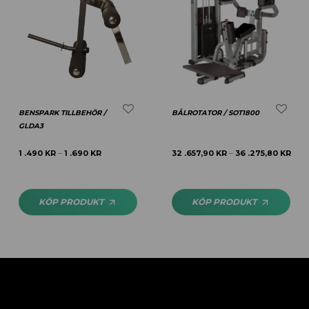
BENSPARK TILLBEHÖR /
BÅLROTATOR / SOT1800
GLDA3
1 .490
KR
1 .690
KR
32 .657,90
KR
36 .275,80
KR
–
–
KÖP PRODUKT
KÖP PRODUKT