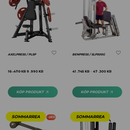
AXELPRESS / PLSP
BENPRESS / SLP500G
16 .470
KR
9 .990
KR
41 .745
KR
47 .300
KR
–
KÖP PRODUKT
KÖP PRODUKT
-
28
%