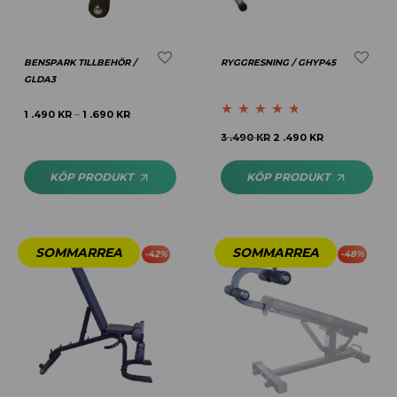
BENSPARK TILLBEHÖR /
RYGGRESNING / GHYP45
GLDA3
1 .490
KR
1 .690
KR
–
Betygsatt
4.60
3 .490
KR
2 .490
KR
av 5
KÖP PRODUKT
KÖP PRODUKT
-
42
%
-
48
%