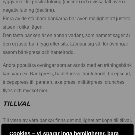
ryggvinkel till positiv lutning (incline) och i vissa fall även i
negativ lutning (decline).
Flera av de ställbara bänkarna har även möjlighet att justera
sitsen i olika lägen.
Den fasta bänken är en annan variant, som namnet säger är
den ej justerbar i rygg eller sits. Lämpar sig väl för övningar
såsom bänkpress och hantelrodd.
Andra populära övningar som används med en träningsbänk
kan vara ex. Bänkpress, hantelpress, hantelrodd, bicepscurl,
tricepspress till pannan, axelpress, militärpress, crunches,
flyes och mycket mer.
TILLVAL
Till vissa av våra bänkar finns det möjlighet att köpa till tillval.
Populära exempel på tillval är, benspark, lårcurl, curlbräda,
Cookies – Vi sparar inga hemligheter, bara