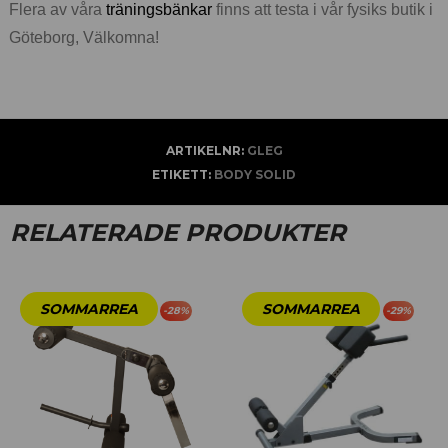
Flera av våra
träningsbänkar
finns att testa i vår fysiks butik i
Göteborg, Välkomna!
ARTIKELNR:
GLEG
ETIKETT:
BODY SOLID
RELATERADE PRODUKTER
-
28
%
-
29
%