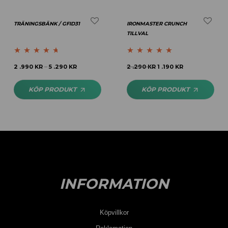
TRÄNINGSBÄNK / GFID31
IRONMASTER CRUNCH
TILLVAL
Betygsatt
4.57
Betygsatt
4.78
2 .990
KR
5 .290
KR
2 .290
KR
1 .190
KR
–
av 5
av 5
KÖP PRODUKT
KÖP PRODUKT
INFORMATION
Köpvillkor