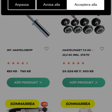
Anpassa
Avvisa alla
Acceptera alla
INT. HANTELGREPP
HANTELPAKET 7,5 KG –
22,5 KG INKL. STATIV
Betygsatt
Betygsatt
5.00
650
KR
760
KR
20 .526
KR
11 .990
KR
–
4.40
av 5
av 5
KÖP PRODUKT
KÖP PRODUKT
-
13
%