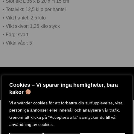
• Storlek: L 36 x B 20 x H 15 cm
• Totalvikt: 12,5 kilo per hantel
• Vikt hantel: 2,5 kilo
• Vikt skivor: 1,25 kilo styck
• Färg: svart
• Viktnivåer: 5
ARTIKELNR:
TUNTURI-JUSTERBARA-HANTLAR-12-5-KG
ETIKETT:
TUNTURI
Cookies – Vi sparar inga hemligheter, bara
GTIN:
8717842032992
kakor
Vi använder cookies för att förbättra din surfupplevelse, visa
RELATERADE PRODUKTER
personliga annonser eller innehåll och analysera vår trafik.
Genom att klicka på "Acceptera alla" samtycker du till vår
användning av cookies.
-
38
%
-
42
%