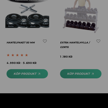
HANTELPAKET 50 MM
EXTRA HANTELHYLLA /
GDRT6
1 .180
KR
Betygsatt
5.00
4 .990
KR
5 .690
KR
–
av 5
KÖP PRODUKT
KÖP PRODUKT