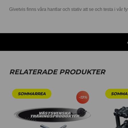
Givetvis finns våra hantlar och stativ att se och testa i vår
RELATERADE PRODUKTER
-
13
%