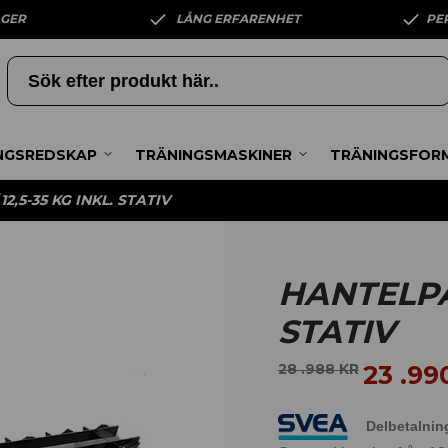
AGER
LÅNG ERFARENHET
PE
NGSREDSKAP
TRÄNINGSMASKINER
TRÄNINGSFOR
2,5-35 KG INKL. STATIV
HANTELPAK
STATIV
23 .9
28 .988
KR
Delbetalnin