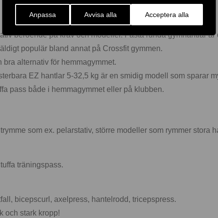
Anpassa
Avvisa alla
Acceptera alla
lternativ beroende på krav och modeller. Fasta runda gymhantlar ä
väldigt populär bland annat på Crossfit gymmen.
ch bra alternativ för hemmagymmet.
justerbara EZ hantlar 5-32,5 kg är en smidig modell som sparar 
tuffa pass både i hemmagymmet eller på klubben.
t utrymme som ex. pelarstativ, större modeller som rymmer stora 
tuffa träningspass.
all, bicepscurl, axelpress, hantelrodd, tricepspress.
sk och stark kropp!