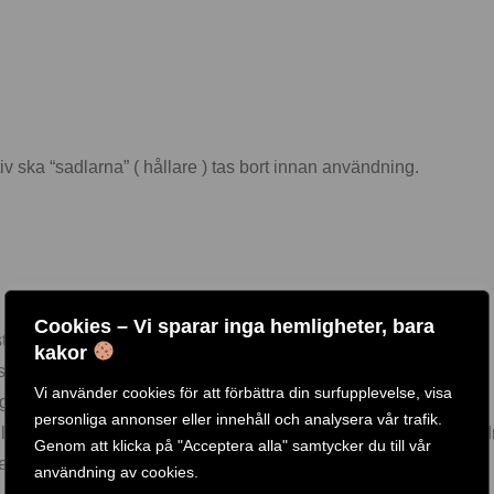
 ska “sadlarna” ( hållare ) tas bort innan användning.
Cookies – Vi sparar inga hemligheter, bara
rsta kommersiella gymmen.
kakor
 styrka och muskler.
Vi använder cookies för att förbättra din surfupplevelse, visa
gga styrka/muskler.
personliga annonser eller innehåll och analysera vår trafik.
 lyft kan med fördel ett träningsbälte användas för att skona länd
Genom att klicka på "Acceptera alla" samtycker du till vår
et.
användning av cookies.