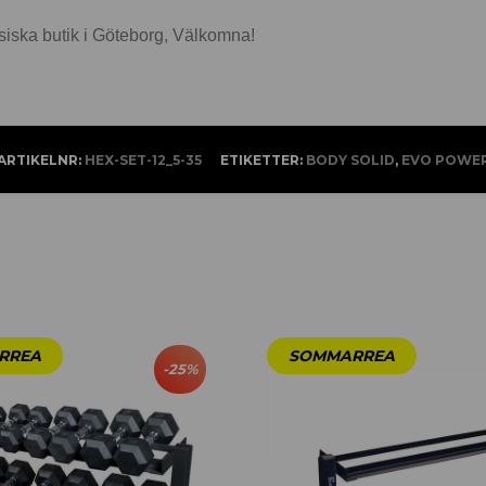
 fysiska butik i Göteborg, Välkomna!
ARTIKELNR:
HEX-SET-12_5-35
ETIKETTER:
BODY SOLID
,
EVO POWE
-
25
%