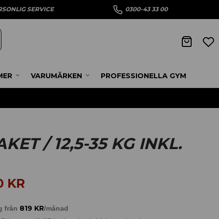
RSONLIG SERVICE
0300-43 33 00
MER
VARUMÄRKEN
PROFESSIONELLA GYM
ET / 12,5-35 KG INKL.
90
KR
819
KR
g från
/månad