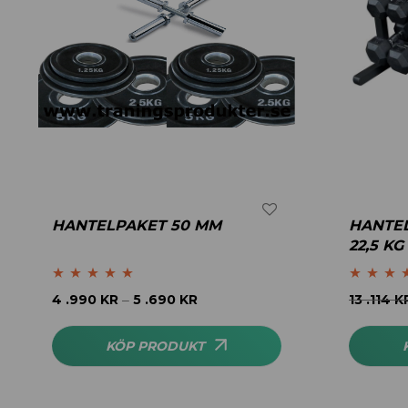
HANTELPAKET 50 MM
HANTEL
22,5 KG
Betygsatt
5.00
Betygsatt
4
4 .990
KR
5 .690
KR
13 .114
K
–
av 5
av 5
KÖP PRODUKT