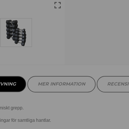
IVNING
MER INFORMATION
RECENS
iskt grepp.
ngar för samtliga hantlar.