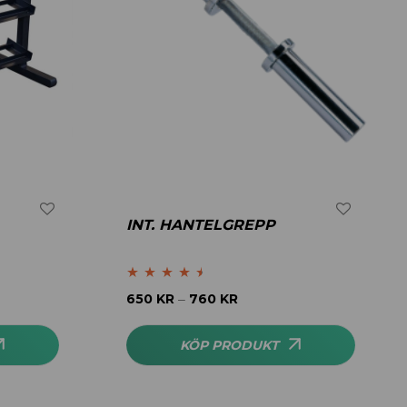
INT. HANTELGREPP
Betygsatt
650
KR
760
KR
–
4.40
av 5
KÖP PRODUKT