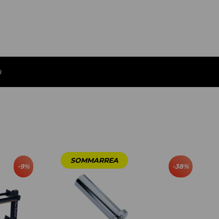
R
-
9
%
-
38
%