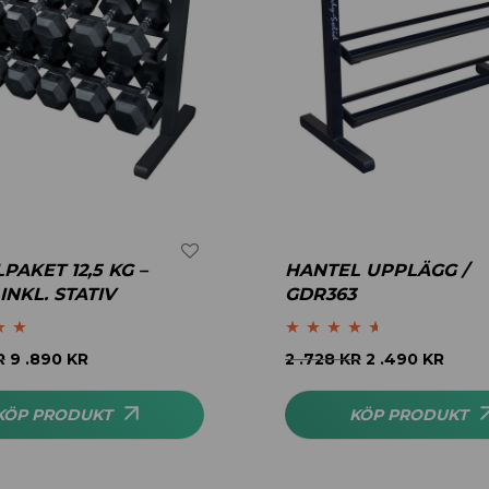
PAKET 12,5 KG –
HANTEL UPPLÄGG /
 INKL. STATIV
GDR363
.83
Betygsatt
R
9 .890
KR
2 .728
KR
2 .490
KR
4.50
av 5
KÖP PRODUKT
KÖP PRODUKT