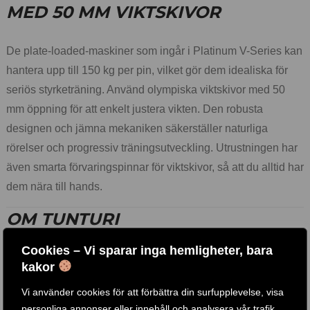
MED 50 MM VIKTSKIVOR
De plate-loaded-maskiner som ingår i Platinum V-Series kan
hantera upp till 150 kg per pin, vilket gör dem idealiska för
seriös styrketräning. Använd olympiska viktskivor med 50
mm öppning för att enkelt justera vikten. Den robusta
designen och jämna mekaniken säkerställer naturliga
rörelser och progressiv träningsutveckling. Utrustningen har
även smarta förvaringspinnar för viktskivor, så att du alltid har
dem nära till hands.
OM TUNTURI
Cookies – Vi sparar inga hemligheter, bara
Feel better every day.
Det är Tunturis motto. Företaget har
kakor
sina rötter i Finland där två bröder öppnade en cykelbutik
Vi använder cookies för att förbättra din surfupplevelse, visa
1922. Idag, över 100 år senare, är Tunturi ett nederländskt
personliga annonser eller innehåll och analysera vår trafik.