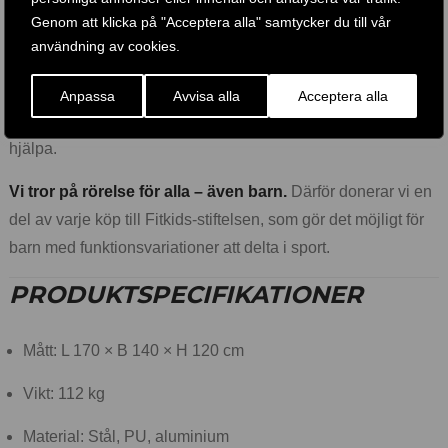
företag och ett globalt varumärke. Vi hjälper dig på din resa
Genom att klicka på "Acceptera alla" samtycker du till vår
mot en stark kropp, balanserad själ och hälsosamt liv – med
användning av cookies.
ett brett sortiment av träningsmaskiner, tillbehör och appar.
Sortimentet utvecklas ständigt med fokus på kvalitet och
Anpassa
Avvisa alla
Acceptera alla
garantisäkerhet. Har du frågor? Vår kundtjänst står redo att
hjälpa.
Vi tror på rörelse för alla – även barn.
Därför donerar vi en
del av varje köp till Fitkids-stiftelsen, som gör det möjligt för
barn med funktionsvariationer att delta i sport.
PRODUKTSPECIFIKATIONER
Mått: L 170 × B 140 × H 120 cm
Vikt: 112 kg
Material: Stål, PU, aluminium