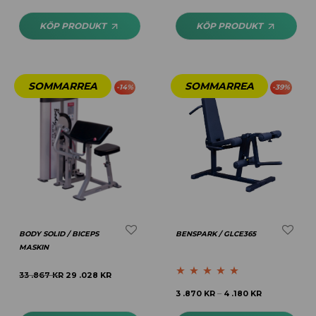
4.25
av 5
KÖP PRODUKT
KÖP PRODUKT
-
14
%
-
39
%
BODY SOLID / BICEPS
BENSPARK / GLCE365
MASKIN
33 .867
KR
29 .028
KR
Betygsatt
4.69
3 .870
KR
4 .180
KR
–
av 5