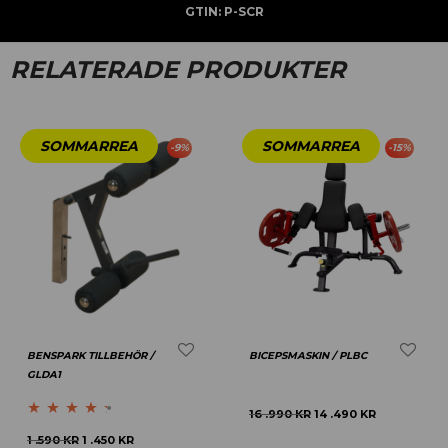
GTIN:
P-SCR
RELATERADE PRODUKTER
-
9
%
-
15
%
BENSPARK TILLBEHÖR /
BICEPSMASKIN / PLBC
GLDA1
16 .990
KR
14 .490
KR
Betygsatt
1 .590
KR
1 .450
KR