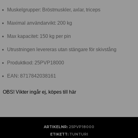
Muskelgrupper: Bröstmuskler, axlar, triceps
Maximal användarvikt: 200 kg
Max kapacitet: 150 kg per pin
Utrustningen levereras utan stängare för skivstång
Produktkod: 25PVP18000
EAN: 8717842038161
OBS! Vikter ingår ej, köpes till här
ARTIKELNR:
25PVP18000
ETIKETT:
TUNTURI