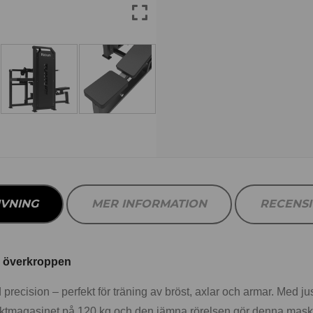
IVNING
MER INFORMATION
RECENS
ör överkroppen
ecision – perfekt för träning av bröst, axlar och armar. Med just
tmagasinet på 120 kg och den jämna rörelsen gör denna maskin 