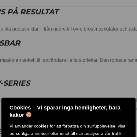
S PÅ RESULTAT
 olika pressvinklar – från nedre till övre bröstmuskulatur och a
SBAR
 maskinen enkelt till användare i alla storlekar. Den robusta r
-SERIES
d platsbesparande design, ergonomisk precision och multifunkti
Cookies – Vi sparar inga hemligheter, bara
h flexibilitet inom alla budgetar. Serien ger ett enhetligt intryck
kakor
Vi använder cookies för att förbättra din surfupplevelse, visa
ING – UPP TILL 120 KG
personliga annonser eller innehåll och analysera vår trafik.