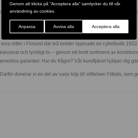
Genom att klicka på "Acceptera alla" samtycker du till vår
användning av cookies.
 erbjuder justering i steg om 2,5 eller 5 kg för exakt progressi
Anpassa
Avvisa alla
Acceptera alla
 sina rötter i Finland där två bröder öppnade en cykelbutik 1922
alanserat och lyckligt liv – genom ett brett sortiment av konditio
generösa garantier. Har du frågor? Vår kundtjänst hjälper dig gä
Därför donerar vi en del av varje köp till stiftelsen Fitkids, som g