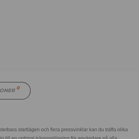
0
IONER
erbara startlägen och flera pressvinklar kan du träffa olika
till en optimal träningslösning för användare på alla