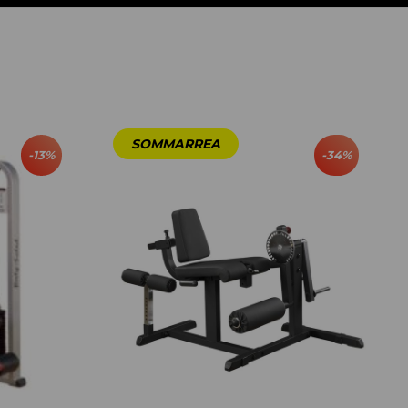
-
13
%
-
34
%