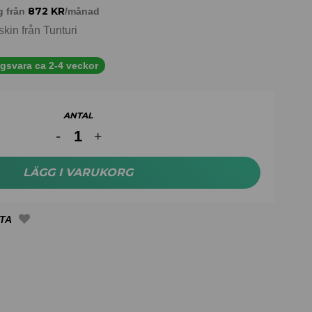
872
KR
g från
/månad
kin från Tunturi
ngsvara ca 2-4 veckor
ANTAL
LÄGG I VARUKORG