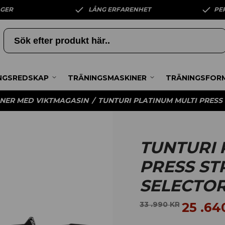
AGER
LÅNG ERFARENHET
PE
NGSREDSKAP
TRÄNINGSMASKINER
TRÄNINGSFOR
NER MED VIKTMAGASIN
/
TUNTURI PLATINUM MULTI PRESS 
TUNTURI 
PRESS ST
SELECTOR
25 .64
33 .990
KR