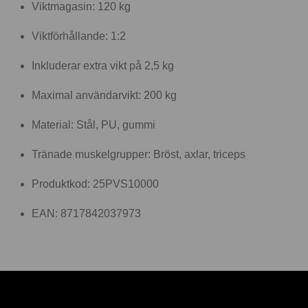
Viktmagasin: 120 kg
Viktförhållande: 1:2
Inkluderar extra vikt på 2,5 kg
Maximal användarvikt: 200 kg
Material: Stål, PU, gummi
Tränade muskelgrupper: Bröst, axlar, triceps
Produktkod: 25PVS10000
EAN: 8717842037973