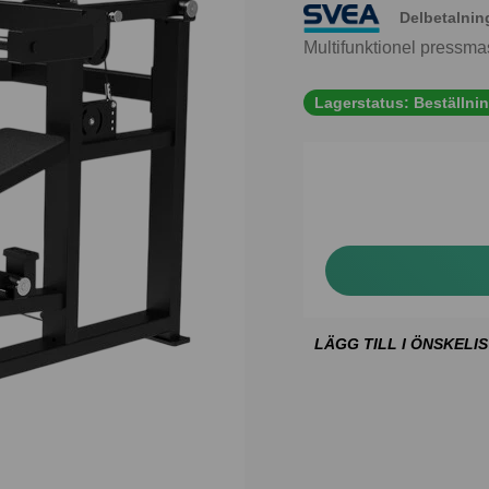
Delbetalnin
Multifunktionel pressmas
Lagerstatus:
Beställni