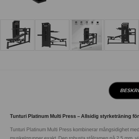
BESKR
Tunturi Platinum Multi Press – Allsidig styrketräning f
Tunturi Platinum Multi Press kombinerar mångsidighet med pr
muskelgrupper exakt. Den robusta stålramen på 2,5 mm, vik