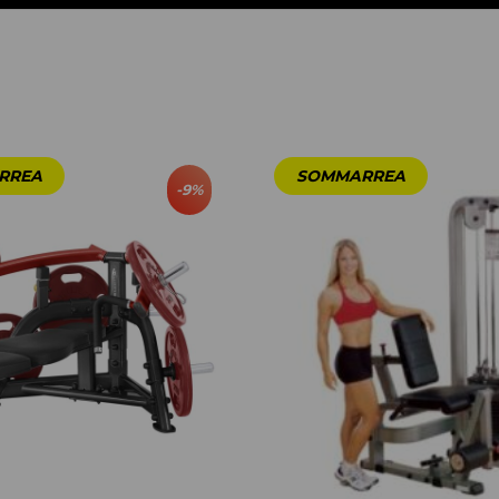
-
9
%