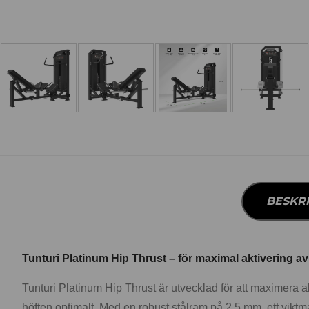
BESKR
Tunturi Platinum Hip Thrust – för maximal aktivering 
Tunturi Platinum Hip Thrust är utvecklad för att maximera a
höften optimalt. Med en robust stålram på 2,5 mm, ett viktm