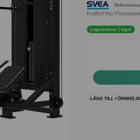
Delbetalnin
Kraftfull Hip-Thrustmask
Lagerstatus:
I lager