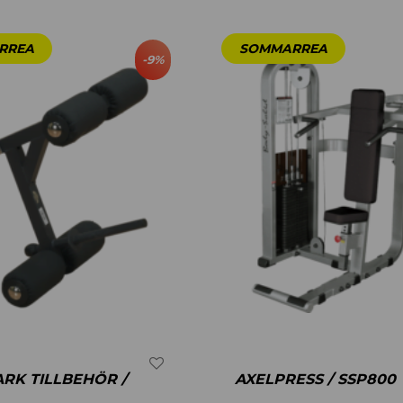
-
9
%
RK TILLBEHÖR /
AXELPRESS / SSP800