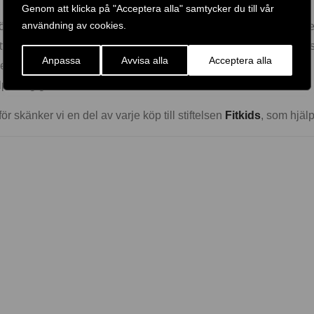
Genom att klicka på "Acceptera alla" samtycker du till vår
användning av cookies.
började i Finland där två bröder öppnade en cykelaffär 1922. Över
 balanserat sinne och ett lyckligare liv. Det gör vi med ett brett
Anpassa
Avvisa alla
Acceptera alla
erösa garantier.
lper dig gärna.
för skänker vi en del av varje köp till stiftelsen
Fitkids
, som hjälp