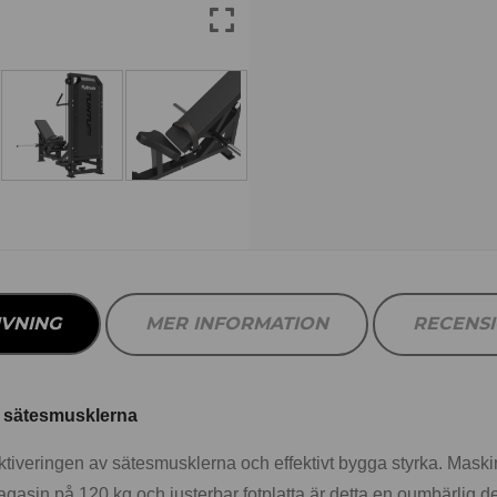
IVNING
MER INFORMATION
RECENS
av sätesmusklerna
ktiveringen av sätesmusklerna och effektivt bygga styrka. Maskin
agasin på 120 kg och justerbar fotplatta är detta en oumbärlig de