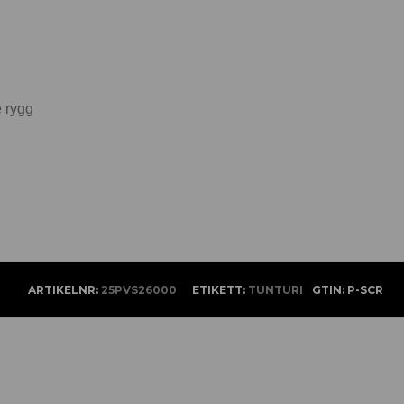
e rygg
ARTIKELNR:
25PVS26000
ETIKETT:
TUNTURI
GTIN:
P-SCR