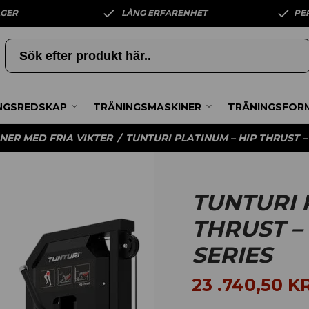
AGER
LÅNG ERFARENHET
PE
NGSREDSKAP
TRÄNINGSMASKINER
TRÄNINGSFOR
NER MED FRIA VIKTER
/
TUNTURI PLATINUM – HIP THRUST –
TUNTURI 
THRUST – 
SERIES
23 .740,50
K