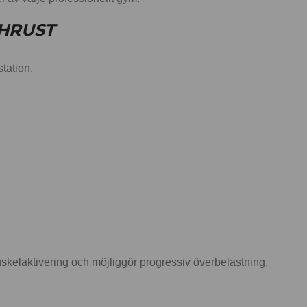
THRUST
tation.
skelaktivering och möjliggör progressiv överbelastning,