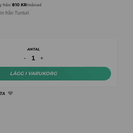
810
KR
g från
/månad
in från Tunturi
ANTAL
LÄGG I VARUKORG