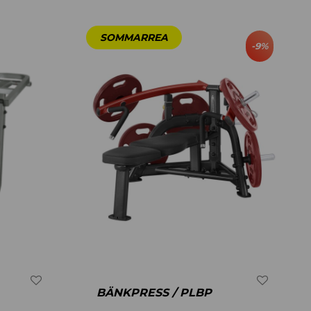
-
9
%
BÄNKPRESS / PLBP