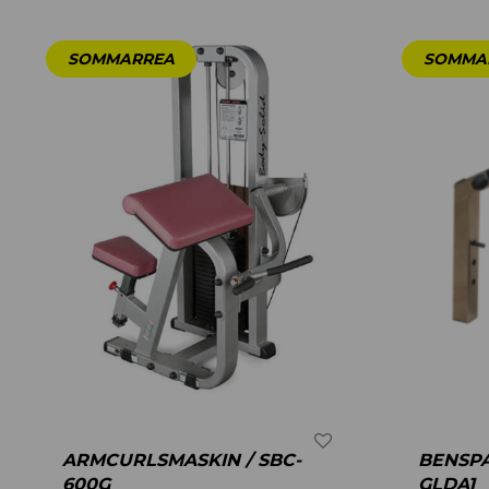
ARMCURLSMASKIN / SBC-
BENSPA
600G
GLDA1