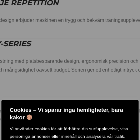
JE REPETITION
 design erbjuder maskinen en trygg och bekväm träningsupplevel
-SERIES
ustning med platsbesparande design, ergonomisk precision och m
ch mångsidighet oavsett budget. Serien ger ett enhetligt intryck 
Cookies – Vi sparar inga hemligheter, bara
ponerande viktmagasin på 120 kg. Med det extra 2,5 kg-vikttillä
kakor
cerade användare.
Vi använder cookies för att förbättra din surfupplevelse, visa
personliga annonser eller innehåll och analysera vår trafik.