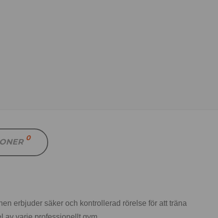
0
IONER
en erbjuder säker och kontrollerad rörelse för att träna
l av varje professionellt gym.