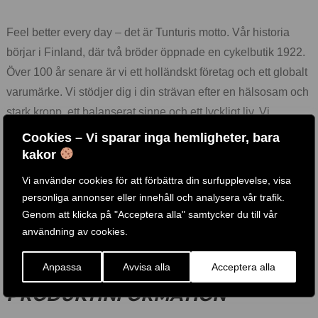
Feel better every day – det är Tunturis motto. Vår historia
börjar i Finland, där två bröder öppnade en cykelbutik 1922.
Över 100 år senare är vi ett holländskt företag och ett globalt
varumärke. Vi stödjer dig i din strävan efter en hälsosam och
stark kropp, ett balanserat sinne och ett lyckligt liv. Vi
erbjuder ett brett utbud av konditions- och
Cookies – Vi sparar inga hemligheter, bara
styrketräningsprodukter, tillbehör och appar – hela tiden
kakor
växande och förbättrat, med hög kvalitet och goda garantier.
Vi använder cookies för att förbättra din surfupplevelse, visa
personliga annonser eller innehåll och analysera vår trafik.
Vi anser att alla har rätt till hälsosam träning – även barn.
Genom att klicka på "Acceptera alla" samtycker du till vår
Därför donerar vi en del av varje köp till Fitkids-stiftelsen,
användning av cookies.
som gör det möjligt för barn med funktionsvariationer att
utöva sport.
Anpassa
Avvisa alla
Acceptera alla
PRODUKTINFORMATION