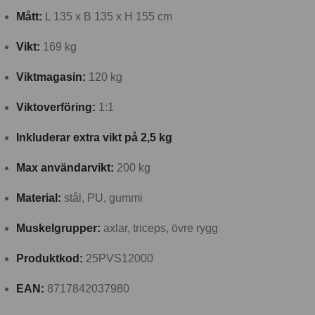
Mått:
L 135 x B 135 x H 155 cm
Vikt:
169 kg
Viktmagasin:
120 kg
Viktoverföring:
1:1
Inkluderar extra vikt på 2,5 kg
Max användarvikt:
200 kg
Material:
stål, PU, gummi
Muskelgrupper:
axlar, triceps, övre rygg
Produktkod:
25PVS12000
EAN:
8717842037980