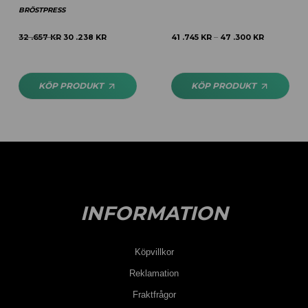
BRÖSTPRESS
32 .657
KR
30 .238
KR
41 .745
KR
47 .300
KR
–
KÖP PRODUKT
KÖP PRODUKT
INFORMATION
Köpvillkor
Reklamation
Fraktfrågor