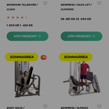
BENSPARK TILLBEHÖR /
BENPRESS / HACK LIFT /
GLDA1
GLPH2100
38 .051
KR
33 .990
KR
Betygsatt
1 .590
KR
1 .450
KR
4.25
av 5
KÖP PRODUKT
KÖP PRODUKT
-
7
%
BODY SOLID /
BENPRESS / SLP500G