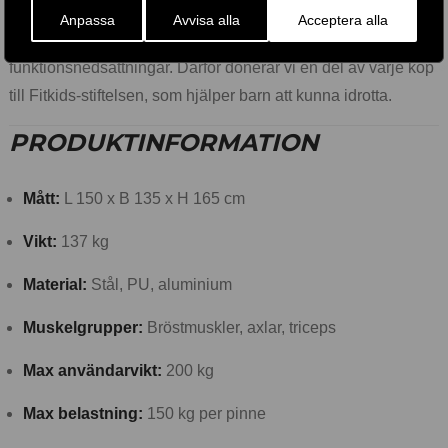
Anpassa
Avvisa alla
Acceptera alla
Vi tror att alla har rätt till rörelseglädje – även barn med
funktionsnedsättningar. Därför donerar vi en del av varje köp
till Fitkids-stiftelsen, som hjälper barn att kunna idrotta.
PRODUKTINFORMATION
Mått:
L 150 x B 135 x H 165 cm
Vikt:
137 kg
Material:
Stål, PU, aluminium
Muskelgrupper:
Bröstmuskler, axlar, triceps
Max användarvikt:
200 kg
Max belastning:
150 kg per pinne