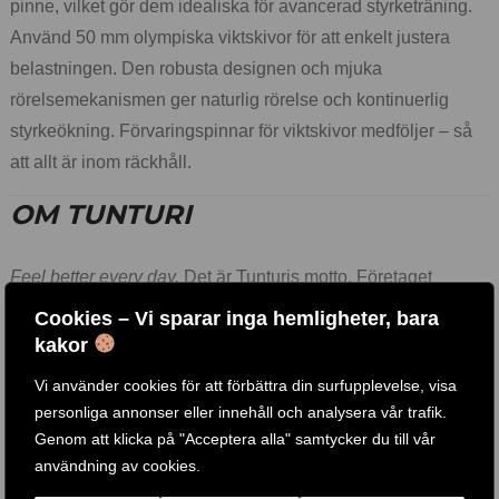
pinne, vilket gör dem idealiska för avancerad styrketräning.
Använd 50 mm olympiska viktskivor för att enkelt justera
belastningen. Den robusta designen och mjuka
rörelsemekanismen ger naturlig rörelse och kontinuerlig
styrkeökning. Förvaringspinnar för viktskivor medföljer – så
att allt är inom räckhåll.
OM TUNTURI
Feel better every day.
Det är Tunturis motto. Företaget
grundades i Finland 1922 av två bröder som öppnade en
Cookies – Vi sparar inga hemligheter, bara
cykelverkstad. Idag är vi ett nederländskt företag och ett
kakor
globalt varumärke som hjälper dig att nå en stark och
Vi använder cookies för att förbättra din surfupplevelse, visa
balanserad livsstil – med ett brett sortiment av
personliga annonser eller innehåll och analysera vår trafik.
träningsutrustning, tillbehör och appar. Vi förbättrar ständigt
Genom att klicka på "Acceptera alla" samtycker du till vår
vårt utbud med kvalitetsprodukter och starka garantier.
användning av cookies.
Har du frågor? Vår kundtjänst finns här för att hjälpa dig.