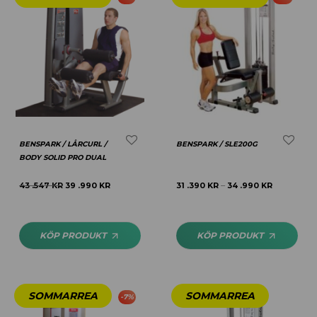
BENSPARK / LÅRCURL /
BENSPARK / SLE200G
BODY SOLID PRO DUAL
43 .547
KR
39 .990
KR
31 .390
KR
34 .990
KR
–
KÖP PRODUKT
KÖP PRODUKT
-
7
%