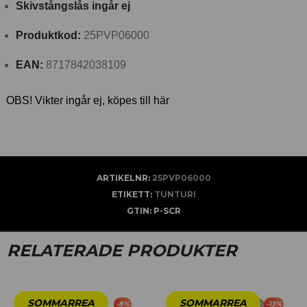
Skivstångslås ingår ej
Produktkod:
25PVP06000
EAN:
8717842038109
OBS! Vikter ingår ej, köpes till här
ARTIKELNR:
25PVP06000
ETIKETT:
TUNTURI
GTIN:
P-SCR
RELATERADE PRODUKTER
-
8
%
-
13
%