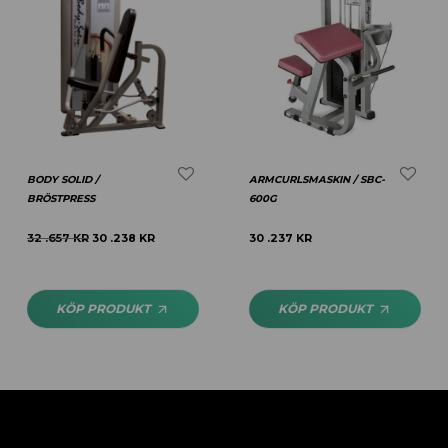
BODY SOLID /
ARMCURLSMASKIN / SBC-
BRÖSTPRESS
600G
32 .657
KR
30 .238
KR
30 .237
KR
KÖP PRODUKT
KÖP PRODUKT