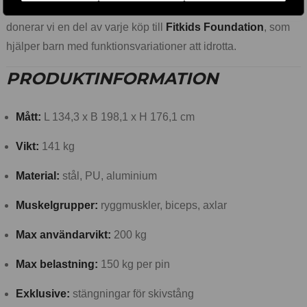
Vi anser att alla har rätt till rörelse – även barn. Därför
donerar vi en del av varje köp till
Fitkids Foundation
, som
hjälper barn med funktionsvariationer att idrotta.
PRODUKTINFORMATION
Mått:
L 134,3 x B 198,1 x H 176,1 cm
Vikt:
141 kg
Material:
stål, PU, aluminium
Muskelgrupper:
ryggmuskler, biceps, axlar
Max användarvikt:
200 kg
Max belastning:
150 kg per pin
Exklusive:
stängningar för skivstång