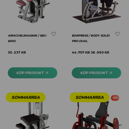
ARMCURLSMASKIN / SBC-
BENPRESS / BODY SOLID
600G
PRO DUAL
30 .237
KR
44 .757
KR
36 .990
KR
KÖP PRODUKT
KÖP PRODUKT
-
15
%