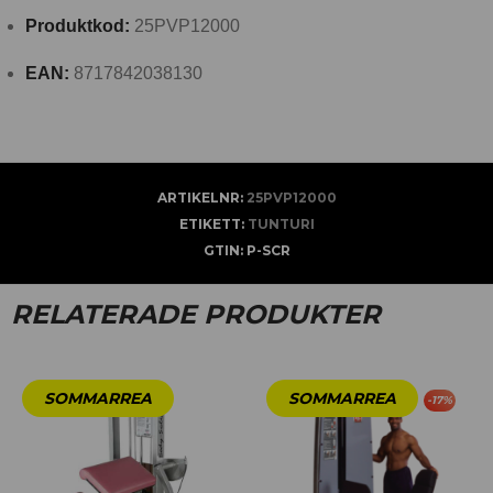
Produktkod:
25PVP12000
EAN:
8717842038130
ARTIKELNR:
25PVP12000
ETIKETT:
TUNTURI
GTIN:
P-SCR
RELATERADE PRODUKTER
-
17
%