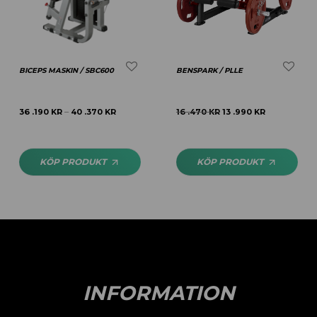
BICEPS MASKIN / SBC600
BENSPARK / PLLE
36 .190
KR
40 .370
KR
16 .470
KR
13 .990
KR
–
KÖP PRODUKT
KÖP PRODUKT
INFORMATION