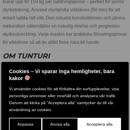
klarar upp till 150 kg per laddningspinne – perfekt för seriös
styrketräning. Använd olympiska viktskivor (50 mm) för att
enkelt ladda rätt vikt. Den robusta konstruktionen och jämna
mekaniken säkerställer en naturlig rörelse och progressiv
styrkeutveckling. Varje maskin har praktiska förvaringspinnar
för viktskivor så att de alltid finns nära till hands.
OM TUNTURI
Cookies – Vi sparar inga hemligheter, bara
Feel better every day.
Det är Tunturis motto. Företaget
kakor
grundades i Finland 1922 av två bröder som öppnade en
cykelbutik. Över 100 år senare är vi ett nederländskt företag
Vi använder cookies för att förbättra din surfupplevelse, visa
personliga annonser eller innehåll och analysera vår trafik.
och ett globalt varumärke. Vi hjälper dig nå ett hälsosamt och
Genom att klicka på "Acceptera alla" samtycker du till vår
balanserat liv med ett stort utbud av konditions- och
användning av cookies.
styrketräningsutrustning, tillbehör och appar. Sortimentet
växer ständigt med fokus på kvalitet och generösa garantier.
Anpassa
Avvisa alla
Acceptera alla