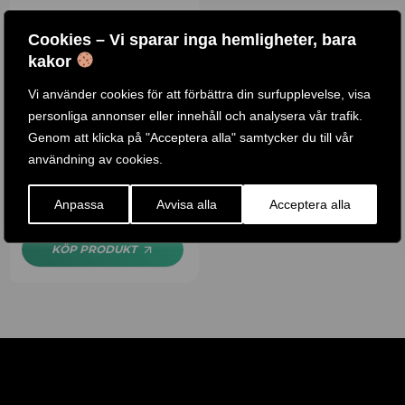
Cookies – Vi sparar inga hemligheter, bara
kakor
Vi använder cookies för att förbättra din surfupplevelse, visa
personliga annonser eller innehåll och analysera vår trafik.
RODDMASKIN I EK MED
Genom att klicka på "Acceptera alla" samtycker du till vår
VATTENMOTSTÅND
användning av cookies.
Betygsatt
5.00
Anpassa
Avvisa alla
Acceptera alla
45 .990
KR
av 5
KÖP PRODUKT